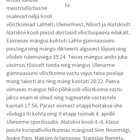
meistrivõistlustel
osalevad nelja kooli
võistkonnad Lähtelt, Ülenurmest, Nõost ja Alatskivilt.
Alatskivi kooli poisid alustasid võistluspäeva edukalt.
Esimeses mängus kohtuti Lähte gümnaasiumi
poistega ning mängu dikteeriti algusest lõpuni ning
võideti tulemusega 35:24. Teises mängus andis juba
väsimus tõsiselt tunda ning mängus Ülenurme
gümnaasiumi võistkonna vastu vajus teise poolaja
mäng täiesti ära ning mäng kaotati 20:22. Päeva
viimases mängus Nõo põhikooli võistkonna vastu
jaksu enam ei olnud ning tugevatele vastastele
kaotati 17:56
.
Pärast esimest etappi hoitakse ühe
võiduga III kohta ning II etapp toimub 4. aprillil
Ülenurme spordisaalis. Alatskivi kooli 4.-6. klassi
poiste korvpallivõistkonnas mängisid Siim Noormägi,
Andre Pärn, Maksim Artamonov, Stanislav Remets,