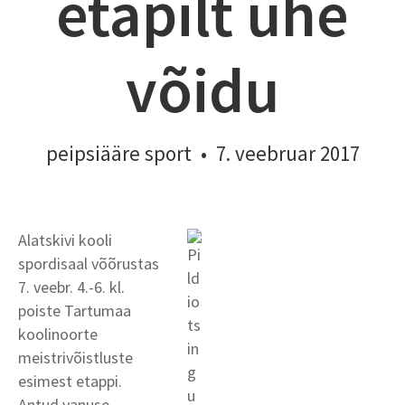
etapilt ühe
võidu
peipsiääre sport
•
7. veebruar 2017
Alatskivi kooli
spordisaal võõrustas
7. veebr. 4.-6. kl.
poiste Tartumaa
koolinoorte
meistrivõistluste
esimest etappi.
Antud vanuse