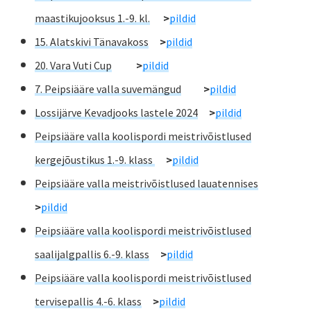
maastikujooksus 1.-9. kl.
>
pildid
15. Alatskivi Tänavakoss
>
pildid
20. Vara Vuti Cup
>
pildid
7. Peipsiääre valla suvemängud
>
pildid
Lossijärve Kevadjooks lastele 2024
>
pildid
Peipsiääre valla koolispordi meistrivõistlused
kergejõustikus 1.-9. klass
>
pildid
Peipsiääre valla meistrivõistlused lauatennises
>
pildid
Peipsiääre valla koolispordi meistrivõistlused
saalijalgpallis 6.-9. klass
>
pildid
Peipsiääre valla koolispordi meistrivõistlused
tervisepallis 4.-6. klass
>
pildid