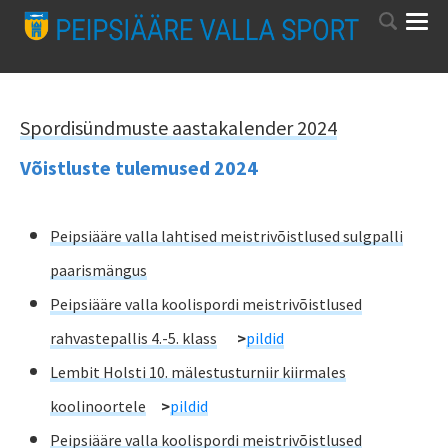
Spordisündmuste aastakalender 2024
Võistluste tulemused 2024
Peipsiääre valla lahtised meistrivõistlused sulgpalli
paarismängus
Peipsiääre valla koolispordi meistrivõistlused
rahvastepallis 4.-5. klass
>
pildid
Lembit Holsti 10. mälestusturniir kiirmales
koolinoortele
>
pildid
Peipsiääre valla koolispordi meistrivõistlused