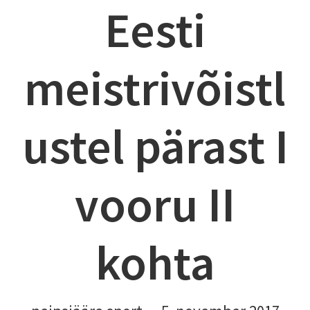
Eesti
meistrivõistl
ustel pärast I
vooru II
kohta