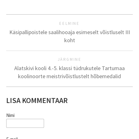
EELMINE
Käsipallipoistele saalihooaja esimeselt võistluselt III
koht
JÄRGMINE
Alatskivi kooli 4.-5. klassi tüdrukutele Tartumaa
koolinoorte meistrivõistlustelt hõbemedalid
LISA KOMMENTAAR
Nimi