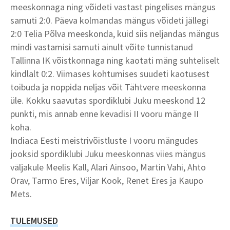
meeskonnaga ning võideti vastast pingelises mängus
samuti 2:0. Päeva kolmandas mängus võideti jällegi
2:0 Telia Põlva meeskonda, kuid siis neljandas mängus
mindi vastamisi samuti ainult võite tunnistanud
Tallinna IK võistkonnaga ning kaotati mäng suhteliselt
kindlalt 0:2. Viimases kohtumises suudeti kaotusest
toibuda ja noppida neljas võit Tähtvere meeskonna
üle. Kokku saavutas spordiklubi Juku meeskond 12
punkti, mis annab enne kevadisi II vooru mänge II
koha.
Indiaca Eesti meistrivõistluste I vooru mängudes
jooksid spordiklubi Juku meeskonnas viies mängus
väljakule Meelis Kall, Alari Ainsoo, Martin Vahi, Ahto
Orav, Tarmo Eres, Viljar Kook, Renet Eres ja Kaupo
Mets.
TULEMUSED