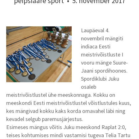
peipsiääre sport
•
5. november 2017
Laupäeval 4.
novembril mängiti
indiaca Eesti
meistrivõistluste I
vooru mänge Suure-
Jaani spordihoones.
Spordiklubi Juku
osaleb
meistrivõistlustel ühe meeskonnaga. Kokku on
meeskondi Eesti meistrivõistlustel võistlustules kuus,
kes mängivad kokku kaks korda omavahel läbi ning
kevadel selgub paremusjärjestus.
Esimeses mängus võitis Juku meeskond Raplat 2:0,
teises kohtumises mindi vastamisi tugeva Telia Tartu