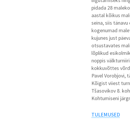
liigutamiseks nin
pidada 28 maleko
aastal kõikus mal
seina, siis tänavu 
kogenumad maletaj
kujunes just päev
otsustavates ma
lõplikud esikolmi
noppis välkturniir
kokkuvõttes võrd
Pavel Vorobjovi, t
Kõigist viiest tur
Tšasovikov 8
Kohtumiseni järgmi
TULEMUSED