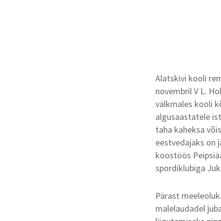
Alatskivi kooli r
novembril V L. Hol
välkmales kooli k
algusaastatele i
taha kaheksa võist
eestvedajaks on j
koostöös Peipsiää
spordiklubiga Ju
Pärast meeleoluk
malelaudadel jub