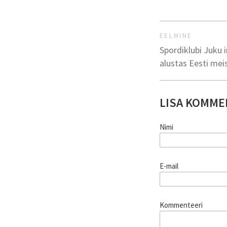
EELMINE
Spordiklubi Juku 
alustas Eesti mei
LISA KOMME
Nimi
E-mail
Kommenteeri