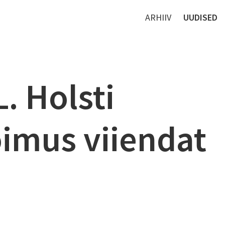
ARHIIV
UUDISED
L. Holsti
oimus viiendat