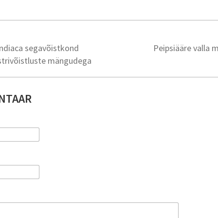
indiaca segavõistkond
Peipsiääre valla 
strivõistluste mängudega
NTAAR