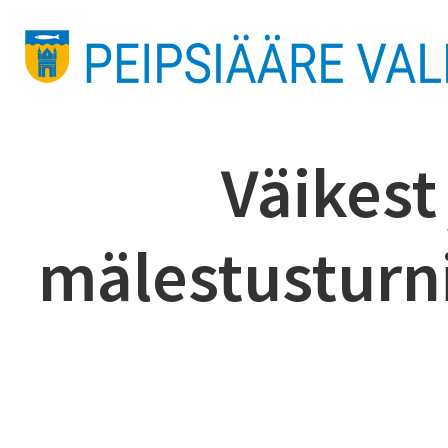
Väikest 
mälestusturni