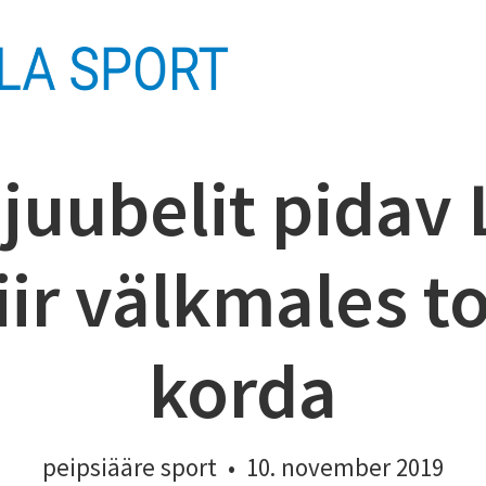
juubelit pidav 
ir välkmales t
korda
peipsiääre sport
•
10. november 2019