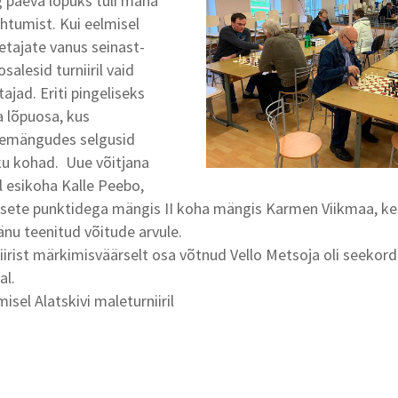
g päeva lõpuks tuli maha
htumist. Kui eelmisel
etajate vanus seinast-
osalesid turniiril vaid
ad. Eriti pingeliseks
a lõpuosa, kus
lemängudes selgusid
ku kohad. Uue võitjana
il esikoha Kalle Peebo,
sete punktidega mängis II koha mängis Karmen Viikmaa, kes
änu teenitud võitude arvule.
niirist märkimisväärselt osa võtnud Vello Metsoja oli seekord 
. kohal.
sel Alatskivi maleturniiril