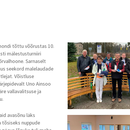
emondi tõttu võõrustas 10.
sti mälestusturniiri
õrvalhoone. Sarnaselt
stus seekord malelaudade
lejat. Võistluse
ärjepidevalt Uno Ainsoo
re vallavalitsuse ja
ku.
aid avasõnu läks
a tõsiseks nuppude