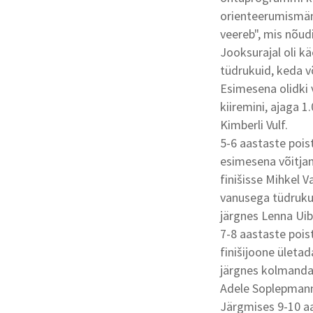
orienteerumismä
veereb", mis nõud
Jooksurajal oli k
tüdrukuid, keda võ
Esimesena olidki 
kiiremini, ajaga 1
Kimberli Vulf.
5-6 aastaste poist
esimesena võitjan
finišisse Mihkel V
vanusega tüdrukut
järgnes Lenna Ui
7-8 aastaste poist
finišijoone ületad
järgnes kolmandan
Adele Soplepmann 
Järgmises 9-10 aas