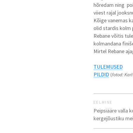
hõredam ning pois
viiest rajal jooks
Kõige vanemas kav
olid stardis kolm 
Rebane võitis tul
kolmandana finiše
Mirtel Rebane ajag
TULEMUSED
PILDID
(
fotod: Kar
EELMINE
Peipsiääre valla k
kergejõustiku mei