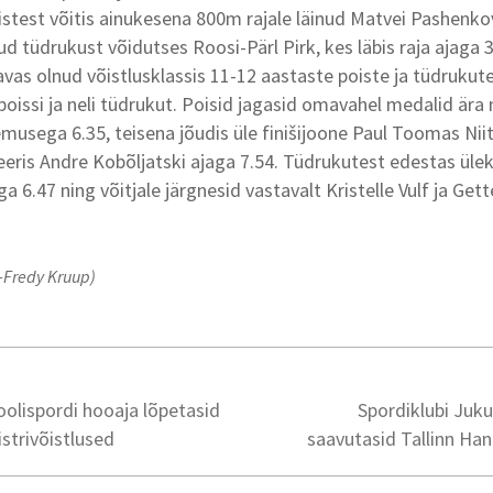
test võitis ainukesena 800m rajale läinud Matvei Pashenkov
nud tüdrukust võidutses Roosi-Pärl Pirk, kes läbis raja ajaga 3
as olnud võistlusklassis 11-12 aastaste poiste ja tüdrukute
poissi ja neli tüdrukut. Poisid jagasid omavahel medalid ära n
emusega 6.35, teisena jõudis üle finišijoone Paul Toomas Niit
eris Andre Kobõljatski ajaga 7.54. Tüdrukutest edestas üleka
a 6.47 ning võitjale järgnesid vastavalt Kristelle Vulf ja Gett
l-Fredy Kruup)
oolispordi hooaja lõpetasid
Spordiklubi Juku
strivõistlused
saavutasid Tallinn Han