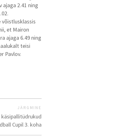
 ajaga 2.41 ning
.02.
 võistlusklassis
ii, et Mairon
ra ajaga 6.49 ning
alukalt teisi
er Pavlov.
JÄRGMINE
 käsipallitüdrukud
dball Cupil 3. koha