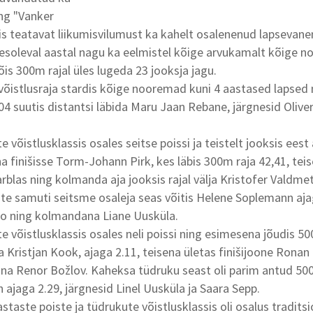
ng "Vanker
is teatavat liikumisvilumust ka kahelt osalenenud lapsevane
äesoleval aastal nagu ka eelmistel kõige arvukamalt kõige n
is 300m rajal üles lugeda 23 jooksja jagu.
võistlusraja stardis kõige nooremad kuni 4 aastased lapsed 
.04 suutis distantsi läbida Maru Jaan Rebane, järgnesid Oliv
e võistlusklassis osales seitse poissi ja teistelt jooksis eest
a finišisse Torm-Johann Pirk, kes läbis 300m raja 42,41, teis
arblas ning kolmanda aja jooksis rajal välja Kristofer Valdm
e samuti seitsme osaleja seas võitis Helene Soplemann ajag
bo ning kolmandana Liane Uusküla.
e võistlusklassis osales neli poissi ning esimesena jõudis 5
a Kristjan Kook, ajaga 2.11, teisena ületas finišijoone Rona
a Renor Božlov. Kaheksa tüdruku seast oli parim antud 500
ajaga 2.29, järgnesid Linel Uusküla ja Saara Sepp.
taste poiste ja tüdrukute võistlusklassis oli osalus traditsi