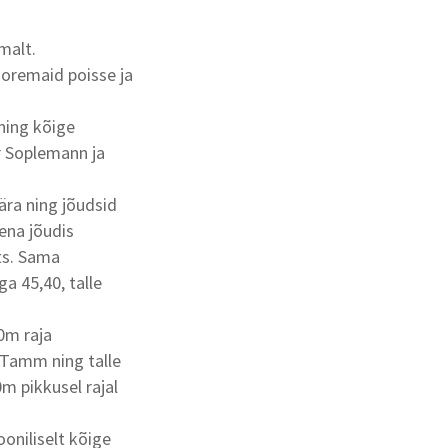
malt.
ooremaid poisse ja
ning kõige
er Soplemann ja
 ära ning jõudsid
ena jõudis
ets. Sama
a 45,40, talle
00m raja
n Tamm ning talle
m pikkusel rajal
ooniliselt kõige