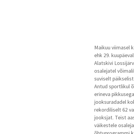
Maikuu viimasel 
ehk 29. kuupäeval 
Alatskivi Lossijä
osalejatel võimal
suviselt päikselis
Antud sportlikul õ
erineva pikkuseg
jooksuradadel ko
rekordiliselt 62 v
jooksjat. Teist aas
väikestele osaleja
õhtuprogrammi k