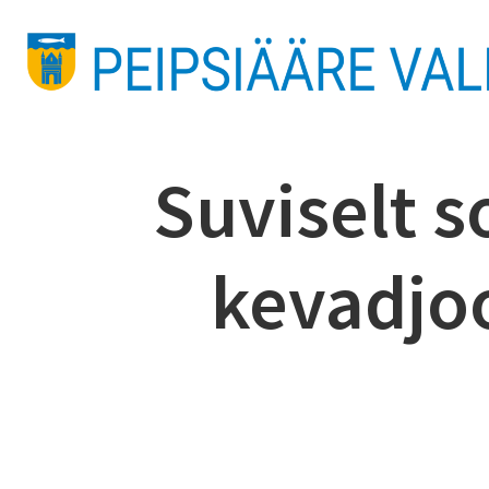
Suviselt s
kevadjoo