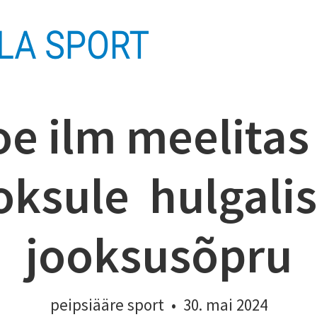
oe ilm meelitas
ksule hulgalis
jooksusõpru
peipsiääre sport
•
30. mai 2024