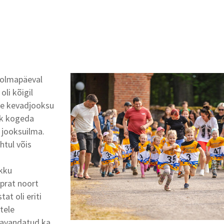
kolmapäeval
oli kõigil
rve kevadjooksu
ik kogeda
t jooksuilma.
htul võis
a
kku
aprat noort
tat oli eriti
tele
avandatud ka