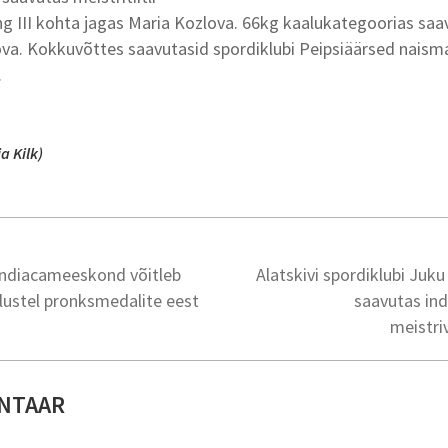
ng III kohta jagas Maria Kozlova. 66kg kaalukategoorias saav
va. Kokkuvõttes saavutasid spordiklubi Peipsiäärsed naism
.
a Kilk)
 indiacameeskond võitleb
Alatskivi spordiklubi Ju
tlustel pronksmedalite eest
saavutas ind
meistriv
NTAAR