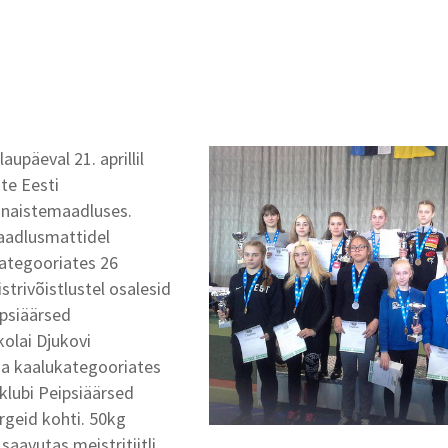
upäeval 21. aprillil
te Eesti
 naistemaadluses.
aadlusmattidel
kategooriates 26
istrivõistlustel osalesid
ipsiäärsed
olai Djukovi
a kaalukategooriates
klubi Peipsiäärsed
rgeid kohti. 50kg
saavutas meistritiitli