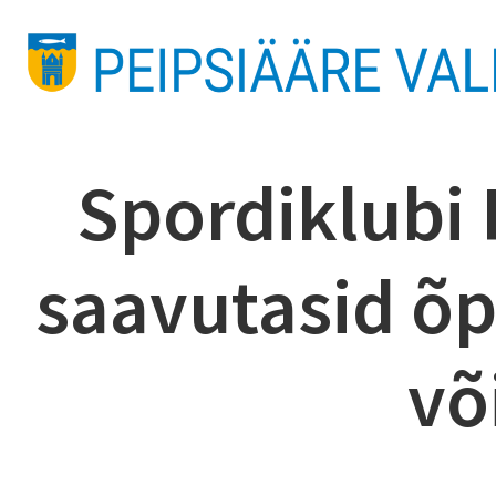
Spordiklubi
saavutasid õpi
võ