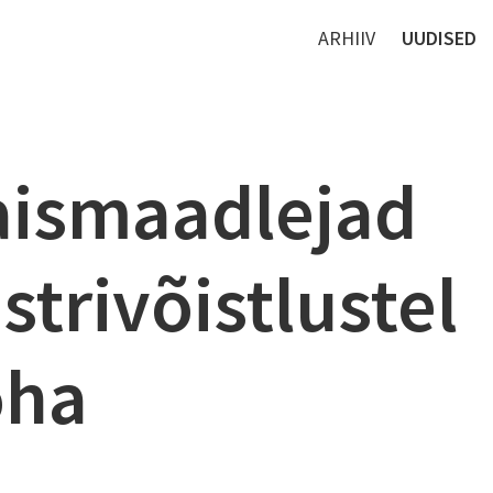
ARHIIV
UUDISED
aismaadlejad
strivõistlustel
oha