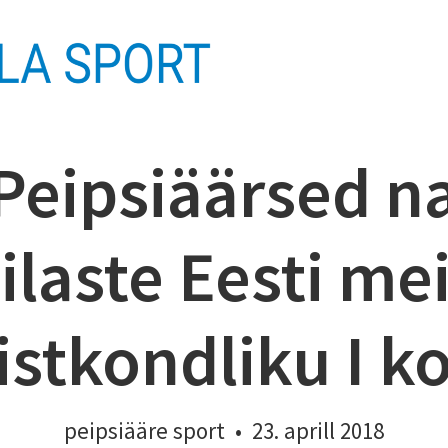
 Peipsiäärsed n
laste Eesti mei
istkondliku I k
peipsiääre sport
•
23. aprill 2018