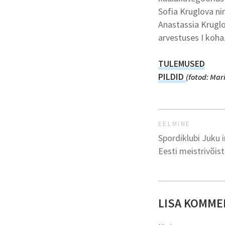
Sofia Kruglova ni
Anastassia Kruglo
arvestuses I koha
TULEMUSED
PILDID
(fotod: Mari
EELMINE
Spordiklubi Juku
Eesti meistrivõis
LISA KOMME