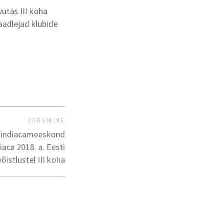
utas III koha
aadlejad klubide
JÄRGMINE
ku indiacameeskond
iaca 2018. a. Eesti
õistlustel III koha