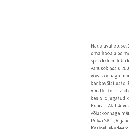
Nädalavahetusel 1
oma hooaja esimes
spordiklubi Juku k
vanuseklassis 200
võistkonnaga män
karikavõistlustel
Võistlustel osale
kes olid jagatud 
Kehras. Alatskivi 
võistkonnaga män
Põlva SK 1, Viljand
Käsipalliakadeemi