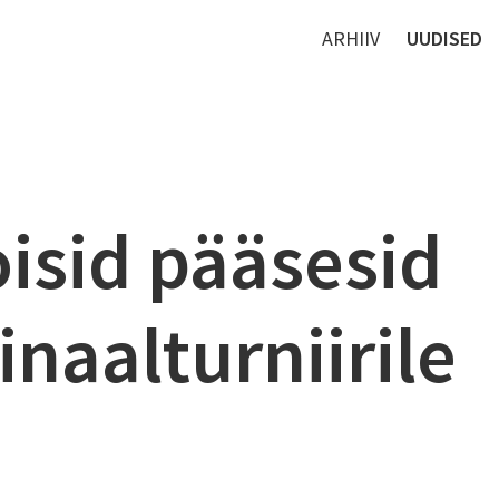
ARHIIV
UUDISED
oisid pääsesid
inaalturniirile