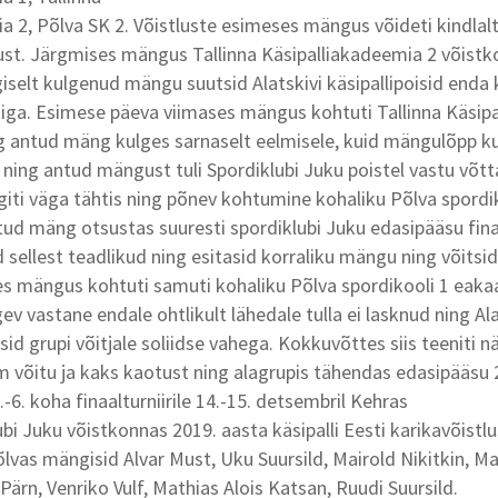
a 2, Põlva SK 2. Võistluste esimeses mängus võideti kindlalt 
ust. Järgmises mängus Tallinna Käsipalliakadeemia 2 võistko
giselt kulgenud mängu suutsid Alatskivi käsipallipoisid enda
tiga. Esimese päeva viimases mängus kohtuti Tallinna Käsip
g antud mäng kulges sarnaselt eelmisele, kuid mängulõpp k
 ning antud mängust tuli Spordiklubi Juku poistel vastu võtt
iti väga tähtis ning põnev kohtumine kohaliku Põlva spordik
ud mäng otsustas suuresti spordiklubi Juku edasipääsu finaa
id sellest teadlikud ning esitasid korraliku mängu ning võits
es mängus kohtuti samuti kohaliku Põlva spordikooli 1 eaka
v vastane endale ohtlikult lähedale tulla ei lasknud ning Ala
id grupi võitjale soliidse vahega. Kokkuvõttes siis teeniti 
 võitu ja kaks kaotust ning alagrupis tähendas edasipääsu 
.-6. koha finaalturniirile 14.-15. detsembril Kehras
ubi Juku võistkonnas 2019. aasta käsipalli Eesti karikavõistl
Põlvas mängisid Alvar Must, Uku Suursild, Mairold Nikitkin, Ma
ärn, Venriko Vulf, Mathias Alois Katsan, Ruudi Suursild.