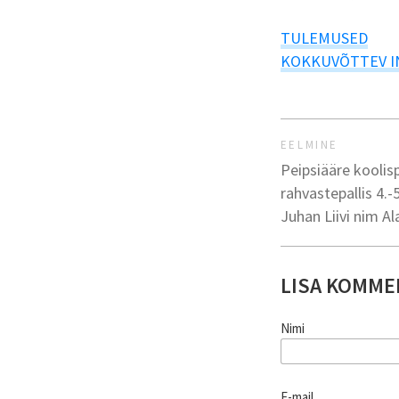
TULEMUSED
KOKKUVÕTTEV I
EELMINE
Peipsiääre koolisp
rahvastepallis 4.-
Juhan Liivi nim Al
LISA KOMME
Nimi
E-mail