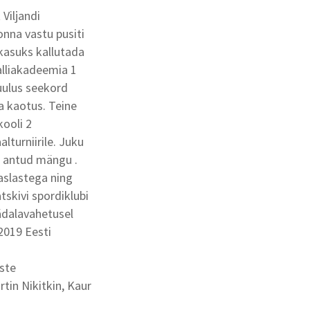
Viljandi
nna vastu pusiti
 kasuks kallutada
alliakadeemia 1
uulus seekord
a kaotus. Teine
ooli 2
lturniirile. Juku
id antud mängu .
aslastega ning
tskivi spordiklubi
nädalavahetusel
2019 Eesti
uste
rtin Nikitkin, Kaur