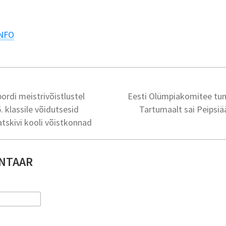
NFO
ordi meistrivõistlustel
Eesti Olümpiakomitee tun
5. klassile võidutsesid
Tartumaalt sai Peipsiä
atskivi kooli võistkonnad
NTAAR