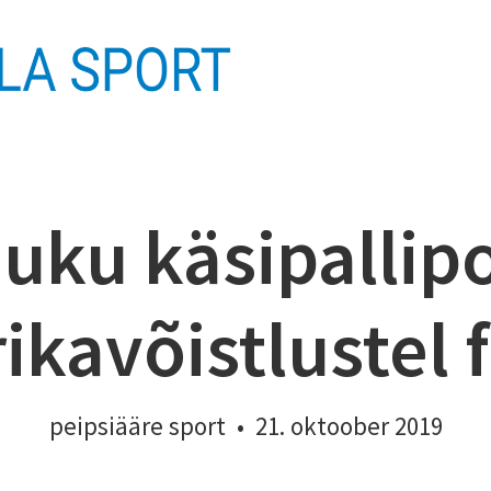
uku käsipallip
ikavõistlustel f
peipsiääre sport
•
21. oktoober 2019