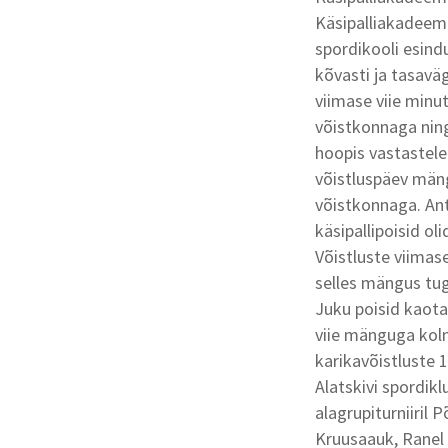
Käsipalliakadeemi
spordikooli esind
kõvasti ja tasavä
viimase viie minu
võistkonnaga nin
hoopis vastastele
võistluspäev mäng
võistkonnaga. Ant
käsipallipoisid ol
Võistluste viimas
selles mängus tuge
Juku poisid kaotas
viie mänguga kolm
karikavõistluste 1
Alatskivi spordikl
alagrupiturniiril 
Kruusaauk, Ranel P