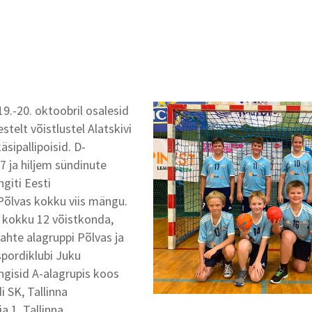
9.-20. oktoobril osalesid
telt võistlustel Alatskivi
äsipallipoisid. D-
7 ja hiljem sündinute
giti Eesti
 Põlvas kokku viis mängu.
b kokku 12 võistkonda,
kahte alagruppi Põlvas ja
spordiklubi Juku
gisid A-alagrupis koos
i SK, Tallinna
a 1, Tallinna