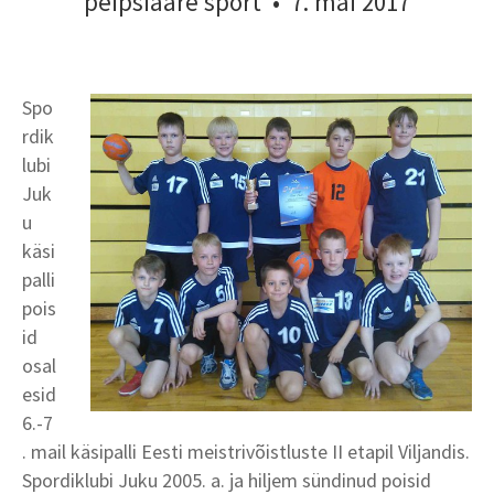
peipsiääre sport
•
7. mai 2017
Spo
rdik
lubi
Juk
u
käsi
palli
pois
id
osal
esid
6.-7
. mail käsipalli Eesti meistrivõistluste II etapil Viljandis.
Spordiklubi Juku 2005. a. ja hiljem sündinud poisid