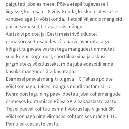
paigutati juba esimesel Põlva etapil tugevasse I
liigasse, kus osales 8 võistkonda, kokku osales selles
vanuses aga 14 võistkonda. II etapil Viljandis mängisid
poisid sarnaselt I etapile viis mängu.
Alatskivi poistel jäi Eesti meistrivõistlustel
esmakordselt osaledes võiduarve avamata, aga
kõigist tugevate vastastega mängudest ammutati
suur kogus kogemusi, sportlikku viha ja oskusi
järgmisteks võistlusteks, mida juba edaspidi enda
kasuks mängudes ära kasutada.
Esimesel päeval mängiti tugeva HC Tallase poiste
võistkonnaga, teises mängus mindi vastamisi HC
Kehra poistega ning päev lõpetati juba kohamängude
esimeses kohtumises Põlva SK 2 eakaaslaste vastu.
Teisel päeval kohtuti esmalt võõrustaja Viljandi SK
võistkonnaga ning viimases kohtumises mängiti HC
Pärnu eakaaslaste vastu.