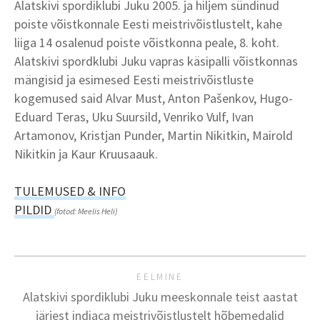
Alatskivi spordiklubi Juku 2005. ja hiljem sündinud
poiste võistkonnale Eesti meistrivõistlustelt, kahe
liiga 14 osalenud poiste võistkonna peale, 8. koht.
Alatskivi spordklubi Juku vapras käsipalli võistkonnas
mängisid ja esimesed Eesti meistrivõistluste
kogemused said Alvar Must, Anton Pašenkov, Hugo-
Eduard Teras, Uku Suursild, Venriko Vulf, Ivan
Artamonov, Kristjan Punder, Martin Nikitkin, Mairold
Nikitkin ja Kaur Kruusaauk.
TULEMUSED
&
INFO
PILDID
(fotod: Meelis Heli)
EELMINE
Alatskivi spordiklubi Juku meeskonnale teist aastat
järjest indiaca meistrivõistlustelt hõbemedalid