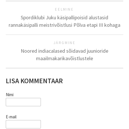
EELMINE
Spordiklubi Juku käsipallipoisid alustasid
rannakäsipalli meistrivõistlusi Põlva etapi III kohaga
JÄRGMINE
Noored indiacalased sõidavad juunioride
maailmakarikavõistlustele
LISA KOMMENTAAR
Nimi
E-mail