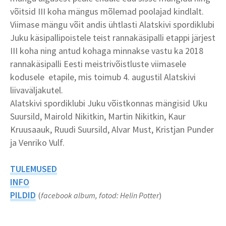
võitsid III koha mängus mõlemad poolajad kindlalt.
Viimase mängu võit andis ühtlasti Alatskivi spordiklubi
Juku käsipallipoistele teist rannakäsipalli etappi järjest
III koha ning antud kohaga minnakse vastu ka 2018
rannakäsipalli Eesti meistrivõistluste viimasele
kodusele etapile, mis toimub 4. augustil Alatskivi
liivaväljakutel.
Alatskivi spordiklubi Juku võistkonnas mängisid Uku
Suursild, Mairold Nikitkin, Martin Nikitkin, Kaur
Kruusaauk, Ruudi Suursild, Alvar Must, Kristjan Punder
ja Venriko Vulf.
TULEMUSED
INFO
PILDID
(
facebook album, fotod: Helin Potter
)