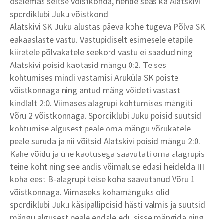
osalemas seitse võistkonda, nende seas ka Alatskivi
spordiklubi Juku võistkond.
Alatskivi SK Juku alustas päeva kohe tugeva Põlva SK
eakaaslaste vastu. Vastupidiselt esimesele etapile
kiiretele põlvakatele seekord vastu ei saadud ning
Alatskivi poisid kaotasid mängu 0:2. Teises
kohtumises mindi vastamisi Aruküla SK poiste
võistkonnaga ning antud mäng võideti vastast
kindlalt 2:0. Viimases alagrupi kohtumises mängiti
Võru 2 võistkonnaga. Spordiklubi Juku poisid suutsid
kohtumise algusest peale oma mängu võrukatele
peale suruda ja nii võitsid Alatskivi poisid mängu 2:0.
Kahe võidu ja ühe kaotusega saavutati oma alagrupis
teine koht ning see andis võimaluse edasi heidelda III
koha eest B-alagrupi teise koha saavutanud Võru 1
võistkonnaga. Viimaseks kohamänguks olid
spordiklubi Juku käsipallipoisid hästi valmis ja suutsid
mängu algusest peale endale edu sisse mängida ning