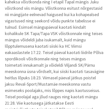
kaheksa võistkonda ning I etapil Tapal mängis Juku
võistkond viis mängu. Võistkonna esitust nõrgestasid
nii mängijate eelnevad haigused kui ka kohapealsed
vigastused ning seekord võidu punkte tabelisse ei
tulnud. Esimsel mängupäeval kaotati kindalt
kohalikule SK Tapa/Tapa VSK võistkonnale ning teises
mängus võideldi juba isukamalt, kuid mängu
lõpptulemusena kaotati siiski ka HC Viimsi
eakaaslastele 17:22. Teisel päeval kaotati liidrile Põlva
spordikooli võistkonnale ning teises mängus
toimetati innukamalt ja võideldi Viljandi SK/Pärnu
meeskonna üsna võrdselt, kui siiski kaotati tasavägine
heitlus lõpuks 18:23. Viimasel päeval jätkus poistel
jaksu Reval-Sport/Mustamäe meeskonna vastu
esimeseks poolajaks, mis lõppes napis kaotusseisus.
Teisel poolajal aga jõud rauges ning kaotati mängu
21:28. Viie kaotusega jätkatakse Eesti