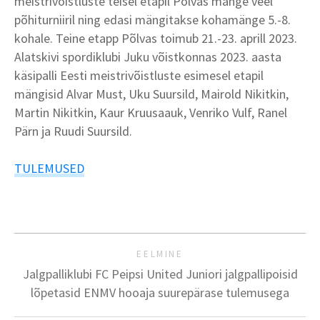
meistrivõistluste teisel etapil Põlvas mänge veel
põhiturniiril ning edasi mängitakse kohamänge 5.-8.
kohale. Teine etapp Põlvas toimub 21.-23. aprill 2023.
Alatskivi spordiklubi Juku võistkonnas 2023. aasta
käsipalli Eesti meistrivõistluste esimesel etapil
mängisid Alvar Must, Uku Suursild, Mairold Nikitkin,
Martin Nikitkin, Kaur Kruusaauk, Venriko Vulf, Ranel
Pärn ja Ruudi Suursild.
TULEMUSED
EELMINE
Jalgpalliklubi FC Peipsi United Juniori jalgpallipoisid
lõpetasid ENMV hooaja suurepärase tulemusega