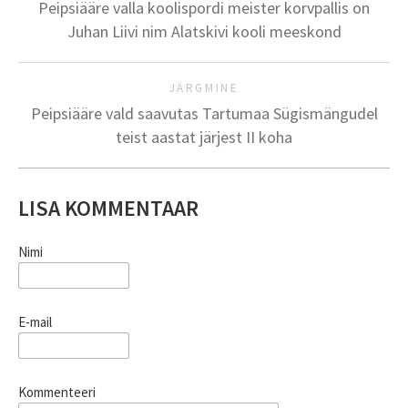
Peipsiääre valla koolispordi meister korvpallis on
Juhan Liivi nim Alatskivi kooli meeskond
JÄRGMINE
Peipsiääre vald saavutas Tartumaa Sügismängudel
teist aastat järjest II koha
LISA KOMMENTAAR
Nimi
E-mail
Kommenteeri