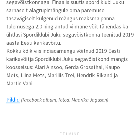
segavõistkonnaga. Finaalis suutis spordiklubi Juku
sarnaselt alagrupimängule oma paremuse
tasavägiselt kulgenud mängus maksma panna
tulemusega 2:0 ning antud viimane võit tähendas ka
ühtlasi Spordiklubi Juku segavõistkonna teenitud 2019
aasta Eesti karikavõitu.
Kokku kõik viis indiacamängu võitnud 2019 Eesti
karikavõitja Spordiklubi Juku segavõistkond mängis
koosseisus: Alari Ainsoo, Gerda Grossthal, Kaupo
Mets, Liina Mets, Mariliis Trei, Hendrik Rikand ja
Martin Vahi.
Pildid
(facebook album, fotod: Maarika Jaguson)
EELMINE