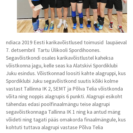
ndiaca 2019 Eesti karikavõistlused toimusid laupäeval
7. detsembril Tartu Ülikooli Spordihoones.
Segavõistkondi osales karikavõistlustel kaheksa
võistkonna jagu, kelle seas ka Alatskivi Spordiklubi
Juku esindus. Võistkonnad loositi kahte alagruppi, kus
Spordiklubi Juku segavõistkond suutis kõiki kolme
vastast Tallinna IK 2, SEMT ja Põlva Telia võistkonda
võita ning noppis alagrupis 6 punkti. Alagrupi esikoht
tähendas edasi poolfinaalmängu teise alagrupi
segavõistkonnaga Tallinna IK 1 ning ka antud mäng
võideti ning tagati pääs omakorda finaalmängule, kus
kohtuti tuttava alagrupi vastase Põlva Telia