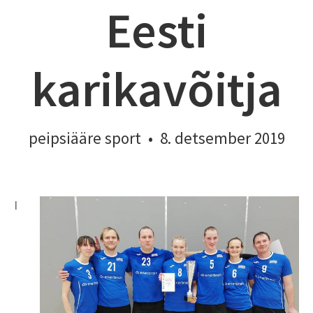
Eesti
karikavõitja
peipsiääre sport
•
8. detsember 2019
I