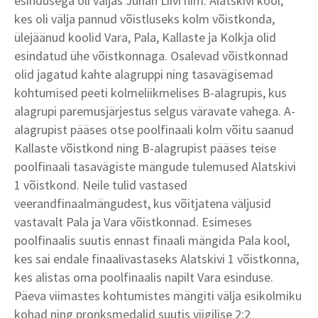
esindusega oli väljas Juhan Liivi nim. Alatskivi kool,
kes oli välja pannud võistluseks kolm võistkonda,
ülejäänud koolid Vara, Pala, Kallaste ja Kolkja olid
esindatud ühe võistkonnaga. Osalevad võistkonnad
olid jagatud kahte alagruppi ning tasavägisemad
kohtumised peeti kolmeliikmelises B-alagrupis, kus
alagrupi paremusjärjestus selgus väravate vahega. A-
alagrupist pääses otse poolfinaali kolm võitu saanud
Kallaste võistkond ning B-alagrupist pääses teise
poolfinaali tasavägiste mängude tulemused Alatskivi
1 võistkond. Neile tulid vastased
veerandfinaalmängudest, kus võitjatena väljusid
vastavalt Pala ja Vara võistkonnad. Esimeses
poolfinaalis suutis ennast finaali mängida Pala kool,
kes sai endale finaalivastaseks Alatskivi 1 võistkonna,
kes alistas oma poolfinaalis napilt Vara esinduse.
Päeva viimastes kohtumistes mängiti välja esikolmiku
kohad ning pronksmedalid suutis viigilise 2:2