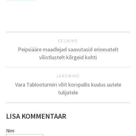
EELMINE
Peipsiääre maadlejad saavutasid erinevatelt
võistlustelt kõrgeid kohti
JÄRGMINE
Vara Tablooturniiri võit korvpallis kuulus uutele
tulijatele
LISA KOMMENTAAR
Nimi