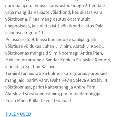
normaalaja tulemusel karistuslöökidega 2:1 endale
välja mängida Kallaste võistkond, kes alistas Vara
võistkonna. Finaalmäng osutus ootamutult
ühepoolseks, kus Alatskivi 1 võistkond alistas Pala
esinduse koguni 7:1.
Peipsiääre 5.-9. klassi koolinoorte saalijalgpalli
võistluse võidukas Juhan Liivi nim. Alatskivi Kooli 1
võistkonnas mängisid Siim Noormägi, Andre Pärn,
Maksim Artamonov, Sander Kook ja Stanislav Remets,
juhendaja Kristjan Kallavus.
Turniiril tunnustati ka kolmes kategoorias paremaid
mängijaid: parim väravavaht Kevin Soieva Alatskivi III
võistkonnast, parim kaitsemängija Andre Pärn
Alatskivi I võistkonnast ning parim ründemängija
Edvin Muna Kallaste võistkonnast
TULEMUSED