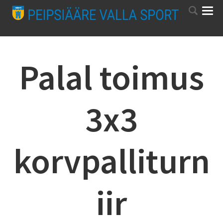
Palal toimus
3x3
korvpalliturn
iir