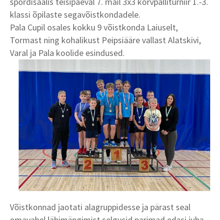
spordisaalis teisipäeval 7. mail 3x3 korvpalliturniir 1.-3.
klassi õpilaste segavõistkondadele.
Pala Cupil osales kokku 9 võistkonda Laiuselt,
Tormast ning kohalikust Peipsiääre vallast Alatskivi,
Varal ja Pala koolide esindused.
Võistkonnad jaotati alagruppidesse ja pärast seal
omavahel läbimängimist selgusid parimad edasi juba