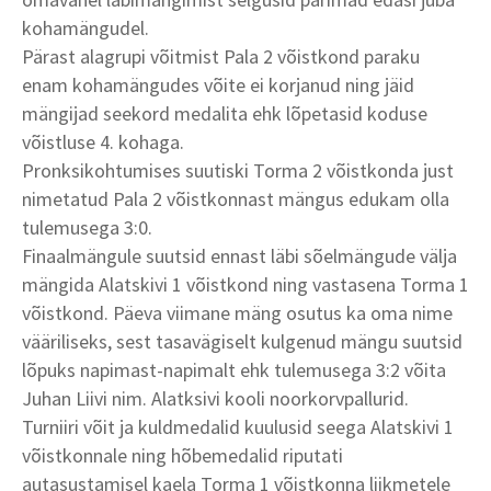
kohamängudel.
Pärast alagrupi võitmist Pala 2 võistkond paraku
enam kohamängudes võite ei korjanud ning jäid
mängijad seekord medalita ehk lõpetasid koduse
võistluse 4. kohaga.
Pronksikohtumises suutiski Torma 2 võistkonda just
nimetatud Pala 2 võistkonnast mängus edukam olla
tulemusega 3:0.
Finaalmängule suutsid ennast läbi sõelmängude välja
mängida Alatskivi 1 võistkond ning vastasena Torma 1
võistkond. Päeva viimane mäng osutus ka oma nime
vääriliseks, sest tasavägiselt kulgenud mängu suutsid
lõpuks napimast-napimalt ehk tulemusega 3:2 võita
Juhan Liivi nim. Alatksivi kooli noorkorvpallurid.
Turniiri võit ja kuldmedalid kuulusid seega Alatskivi 1
võistkonnale ning hõbemedalid riputati
autasustamisel kaela Torma 1 võistkonna liikmetele