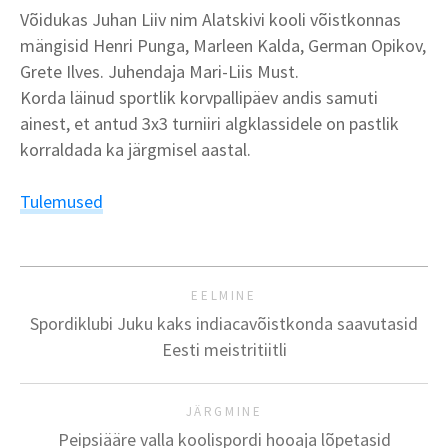
Võidukas Juhan Liiv nim Alatskivi kooli võistkonnas
mängisid
Henri Punga, Marleen Kalda, German Opikov,
Grete Ilves. Juhendaja Mari-Liis Must.
Korda läinud sportlik korvpallipäev andis samuti
ainest, et antud 3x3 turniiri algklassidele on pastlik
korraldada ka järgmisel aastal.
Tulemused
EELMINE
Spordiklubi Juku kaks indiacavõistkonda saavutasid
Eesti meistritiitli
JÄRGMINE
Peipsiääre valla koolispordi hooaja lõpetasid