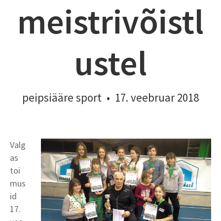
meistrivõistl
ustel
peipsiääre sport
•
17. veebruar 2018
Valg
as
toi
mus
id
17.