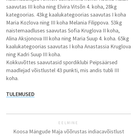
saavutas III koha ning Elvira Vitsõn 4. koha, 28kg
kategoorias. 43kg kaalukategoorias saavutas I koha
Maria Kozlova ning III koha Melania Filippova. 53kg
naistemaadluses saavutas Sofia Kruglova II koha,
Alina Aksjonova III koha ning Maria Suup 4. koha. 65kg
kaalukategoorias saavutas I koha Anastassia Kruglova
ning Kadri Suup III koha.
Kokkuvõttes saavutasid spordiklubi Peipsäärsed
maadlejad võistlustel 43 punkti, mis andis tubli III
koha.
TULEMUSED
EELMINE
Koosa Mängude Maja võõrustas indiacavõistlust