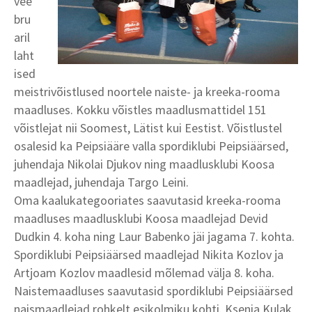
vee
bru
aril
laht
ised
meistrivõistlused noortele naiste- ja kreeka-rooma
maadluses. Kokku võistles maadlusmattidel 151
võistlejat nii Soomest, Lätist kui Eestist. Võistlustel
osalesid ka Peipsiääre valla spordiklubi Peipsiäärsed,
juhendaja Nikolai Djukov ning maadlusklubi Koosa
maadlejad, juhendaja Targo Leini.
Oma kaalukategooriates saavutasid kreeka-rooma
maadluses maadlusklubi Koosa maadlejad Devid
Dudkin 4. koha ning Laur Babenko jäi jagama 7. kohta.
Spordiklubi Peipsiäärsed maadlejad Nikita Kozlov ja
Artjoam Kozlov maadlesid mõlemad välja 8. koha.
Naistemaadluses saavutasid spordiklubi Peipsiäärsed
naismaadlejad rohkelt esikolmiku kohti. Ksenia Kulak