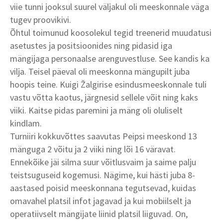
viie tunni jooksul suurel väljakul oli meeskonnale väga
tugev proovikivi.
Õhtul toimunud koosolekul tegid treenerid muudatusi
asetustes ja positsioonides ning pidasid iga
mängijaga personaalse arenguvestluse. See kandis ka
vilja. Teisel päeval oli meeskonna mängupilt juba
hoopis teine. Kuigi Žalgirise esindusmeeskonnale tuli
vastu võtta kaotus, järgnesid sellele võit ning kaks
viiki. Kaitse pidas paremini ja mäng oli oluliselt
kindlam.
Turniiri kokkuvõttes saavutas Peipsi meeskond 13
mänguga 2 võitu ja 2 viiki ning lõi 16 väravat.
Ennekõike jäi silma suur võitlusvaim ja saime palju
teistsuguseid kogemusi. Nägime, kui hästi juba 8-
aastased poisid meeskonnana tegutsevad, kuidas
omavahel platsil infot jagavad ja kui mobiilselt ja
operatiivselt mängijate liinid platsil liiguvad. On,