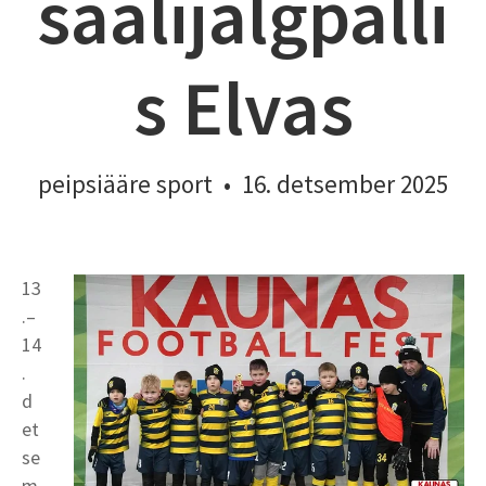
saalijalgpalli
s Elvas
peipsiääre sport
•
16. detsember 2025
13
.–
14
.
d
et
se
m