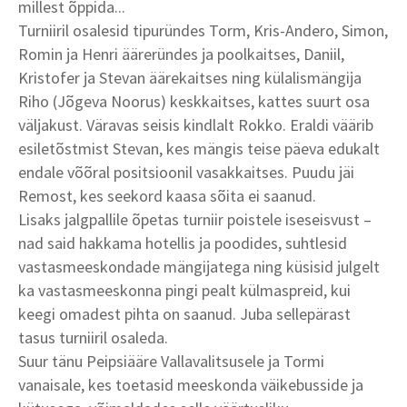
millest õppida...
Turniiril osalesid tipuründes Torm, Kris-Andero, Simon,
Romin ja Henri ääreründes ja poolkaitses, Daniil,
Kristofer ja Stevan äärekaitses ning külalismängija
Riho (Jõgeva Noorus) keskkaitses, kattes suurt osa
väljakust. Väravas seisis kindlalt Rokko. Eraldi väärib
esiletõstmist Stevan, kes mängis teise päeva edukalt
endale võõral positsioonil vasakkaitses. Puudu jäi
Remost, kes seekord kaasa sõita ei saanud.
Lisaks jalgpallile õpetas turniir poistele iseseisvust –
nad said hakkama hotellis ja poodides, suhtlesid
vastasmeeskondade mängijatega ning küsisid julgelt
ka vastasmeeskonna pingi pealt külmaspreid, kui
keegi omadest pihta on saanud. Juba sellepärast
tasus turniiril osaleda.
Suur tänu Peipsiääre Vallavalitsusele ja Tormi
vanaisale, kes toetasid meeskonda väikebusside ja