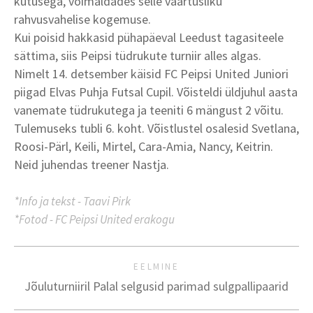
kütusega, võimaldades selle väärtusliku
rahvusvahelise kogemuse.
Kui poisid hakkasid pühapäeval Leedust tagasiteele
sättima, siis Peipsi tüdrukute turniir alles algas.
Nimelt 14. detsember käisid FC Peipsi United Juniori
piigad Elvas Puhja Futsal Cupil. Võisteldi üldjuhul aasta
vanemate tüdrukutega ja teeniti 6 mängust 2 võitu.
Tulemuseks tubli 6. koht. Võistlustel osalesid Svetlana,
Roosi-Pärl, Keili, Mirtel, Cara-Amia, Nancy, Keitrin.
Neid juhendas treener Nastja.
*Info ja tekst - Taavi Pirk
*Fotod - FC Peipsi United erakogu
EELMINE
Jõuluturniiril Palal selgusid parimad sulgpallipaarid