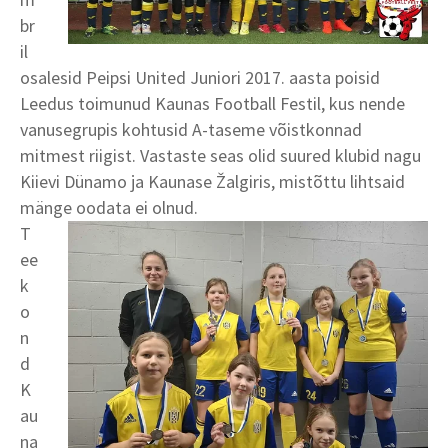
br
il
osalesid Peipsi United Juniori 2017. aasta poisid
Leedus toimunud Kaunas Football Festil, kus nende
vanusegrupis kohtusid A-taseme võistkonnad
mitmest riigist. Vastaste seas olid suured klubid nagu
Kiievi Dünamo ja Kaunase Žalgiris, mistõttu lihtsaid
mänge oodata ei olnud.
T
ee
k
o
n
d
K
au
na