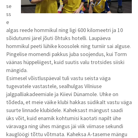
se
ss
e
algas reede hommikul ning ligi 600 kilomeetri ja 10
sõidutunni järel jõuti õhtuks hotelli. Laupäeva
hommikul peeti lühike koosolek ning turniir sai alguse.
Pingelise momendi pakkus juba soojendus, kui Torm
väänas hüppeliigest, kuid suutis valu trotsides siiski
mängida.
Esimesel võistluspäeval tuli vastu seista väga
tugevatele vastastele, sealhulgas Vilniuse
jalgpalliakadeemiale ja Kiievi Dünamole. Uhke on
tõdeda, et meie väike klubi hakkas südikalt vastu väga
suurte linnade klubidele. Kaheksast mängust saadi
üks võit, kuid enamik kohtumisi kaotati napilt ühe
väravaga ning ühes mängus jäi viik viimase sekundi
kauglöögi tõttu võtmata. Kaheksa A-taseme mängu