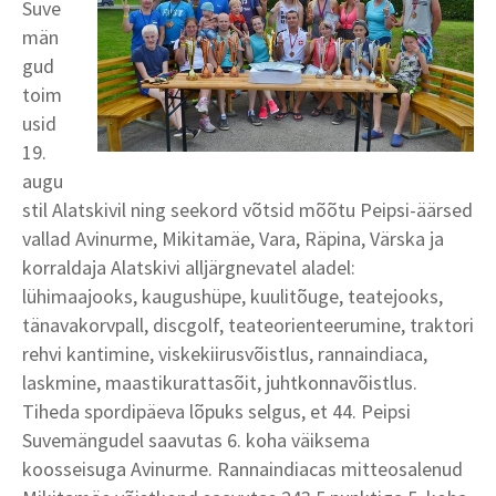
Suve
män
gud
toim
usid
19.
augu
stil Alatskivil ning seekord võtsid mõõtu Peipsi-äärsed
vallad Avinurme, Mikitamäe, Vara, Räpina, Värska ja
korraldaja Alatskivi alljärgnevatel aladel:
lühimaajooks, kaugushüpe, kuulitõuge, teatejooks,
tänavakorvpall, discgolf, teateorienteerumine, traktori
rehvi kantimine, viskekiirusvõistlus, rannaindiaca,
laskmine, maastikurattasõit, juhtkonnavõistlus.
Tiheda spordipäeva lõpuks selgus, et 44. Peipsi
Suvemängudel saavutas 6. koha väiksema
koosseisuga Avinurme. Rannaindiacas mitteosalenud