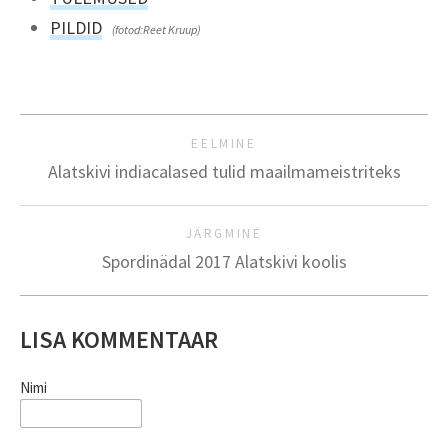
PILDID
(fotod:Reet Kruup)
EELMINE
Alatskivi indiacalased tulid maailmameistriteks
JÄRGMINE
Spordinädal 2017 Alatskivi koolis
LISA KOMMENTAAR
Nimi