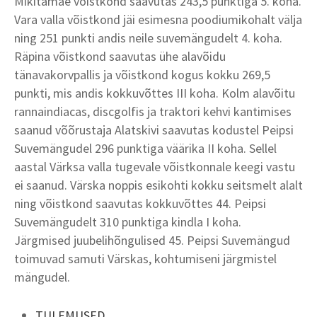
Mikitamäe võistkond saavutas 243,5 punktiga 5. koha.
Vara valla võistkond jäi esimesna poodiumikohalt välja
ning 251 punkti andis neile suvemängudelt 4. koha.
Räpina võistkond saavutas ühe alavõidu
tänavakorvpallis ja võistkond kogus kokku 269,5
punkti, mis andis kokkuvõttes III koha. Kolm alavõitu
rannaindiacas, discgolfis ja traktori kehvi kantimises
saanud võõrustaja Alatskivi saavutas kodustel Peipsi
Suvemängudel 296 punktiga väärika II koha. Sellel
aastal Värksa valla tugevale võistkonnale keegi vastu
ei saanud. Värska noppis esikohti kokku seitsmelt alalt
ning võistkond saavutas kokkuvõttes 44. Peipsi
Suvemängudelt 310 punktiga kindla I koha.
Järgmised juubelihõngulised 45. Peipsi Suvemängud
toimuvad samuti Värskas, kohtumiseni järgmistel
mängudel.
TULEMUSED