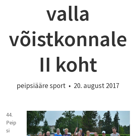
valla
võistkonnale
II koht
peipsiääre sport
•
20. august 2017
44.
Peip
si