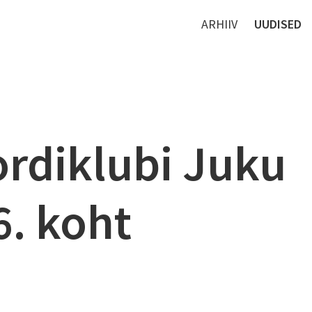
ARHIIV
UUDISED
ordiklubi Juku
6. koht