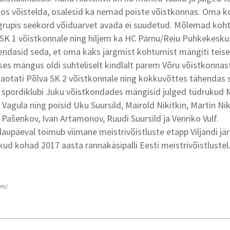
oos võistelda, osalesid ka nemad poiste võistkonnas. Oma 
grupis seekord võiduarvet avada ei suudetud. Mõlemad koh
 SK 1 võistkonnale ning hiljem ka HC Pärnu/Reiu Puhkekesku
ndasid seda, et oma kaks järgmist kohtumist mängiti teise
es mängus oldi suhteliselt kindlalt parem Võru võistkonnas
otati Põlva SK 2 võistkonnale ning kokkuvõttes tähendas s
vi spordiklubi Juku võistkondades mängisid julged tüdrukud 
Vagula ning poisid Uku Suursild, Mairold Nikitkin, Martin Nik
Pašenkov, Ivan Artamonov, Ruudi Suursild ja Venriko Vulf.
laupäeval toimub viimane meistrivõistluste etapp Viljandi jär
ikud kohad 2017 aasta rannakäsipalli Eesti meistrivõistlustel
um)