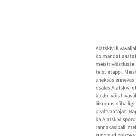
Alatskivi liivavälja
kolmandat aastat 
meistrivõistluste
teist etappi. Mei
üheksas erinevas 
osales Alatskivi e
kokku võis liivav
liikumas näha ligi 
pealtvaatajat. Na
ka Alatskivi spord
rannakäsipalli mei
sündinud poiste võ