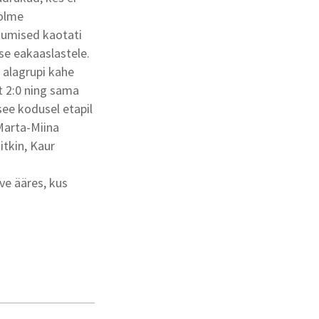
kolme
tumised kaotati
se eakaaslastele.
 alagrupi kahe
t 2:0 ning sama
ee kodusel etapil
Marta-Miina
itkin, Kaur
ve ääres, kus
.