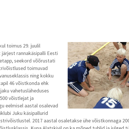
kul toimus 29. juulil
järjest rannakäsipalli Eesti
 etapp, seekord võõrustati
strivõistlused toimuvad
vanuseklassis ning kokku
tapil 46 võistkonda ehk
äljaku vahetusläheduses
500 võistlejat ja
gu eelmisel aastal osalevad
iklubi Juku käsipallurid
strivõistlustel. 2017 aastal osaletakse ühe võistkonnaga 200
istlusklassis. Kuna Alatskivil on ka mõned tublid ja julged t