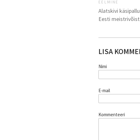
EELMINE
Alatskivi käsipall
Eesti meistrivõist
LISA KOMME
Nimi
E-mail
Kommenteeri