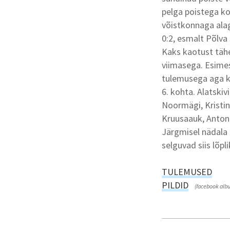
pelga poistega k
võistkonnaga ala
0:2, esmalt Põlva
Kaks kaotust tähe
viimasega. Esimes
tulemusega aga ka
6. kohta. Alatski
Noormägi, Kristin 
Kruusaauk, Anton 
Järgmisel nädala 
selguvad siis lõpl
TULEMUSED
PILDID
(facebook alb