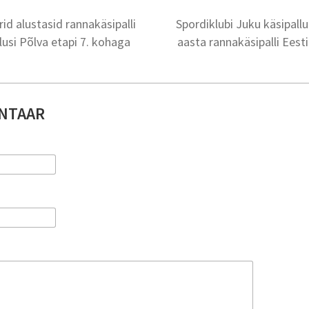
urid alustasid rannakäsipalli
Spordiklubi Juku käsipallu
lusi Põlva etapi 7. kohaga
aasta rannakäsipalli Eest
NTAAR