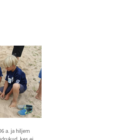
6 a. ja hiljem
üdrukud, kes ei