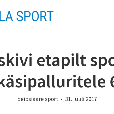
skivi etapilt sp
äsipalluritele 
peipsiääre sport
•
31. juuli 2017