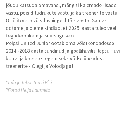
jõudu katsuda omavahel, mängiti ka emade -isade
vastu, poisid tüdrukute vastu ja ka treenerite vastu.
Oli ülitore ja võistluspingeid täis aasta! Samas
ootame ja oleme kindlad, et 2025. aasta tuleb veel
teguderohkem ja suursugusem.
Peipsi United Junior ootab oma võistkondadesse
2014 -2018 aasta sündinud jalgpallihuvilisi lapsi. Huvi
korral ja katsete tegemiseks võtke ühendust
treenerite - Olegi ja Volodjaga!
*
Info ja tekst Taavi Pirk
*
Fotod Helja Laumets