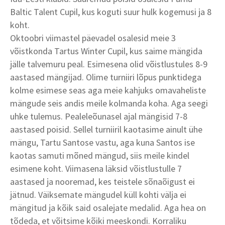
Baltic Talent Cupil, kus koguti suur hulk kogemusi ja 8
koht.
Oktoobri viimastel päevadel osalesid meie 3
võistkonda Tartus Winter Cupil, kus saime mängida
jälle talvemuru peal. Esimesena olid võistlustules 8-9
aastased mängijad. Olime turniiri lõpus punktidega
kolme esimese seas aga meie kahjuks omavaheliste
mängude seis andis meile kolmanda koha. Aga seegi
uhke tulemus. Pealeleõunasel ajal mängisid 7-8
aastased poisid. Sellel turniiril kaotasime ainult ühe
mängu, Tartu Santose vastu, aga kuna Santos ise
kaotas samuti mõned mängud, siis meile kindel
esimene koht. Viimasena läksid võistlustulle 7
aastased ja nooremad, kes teistele sõnaõigust ei
jätnud. Väiksemate mängudel küll kohti välja ei
mängitud ja kõik said osalejate medalid. Aga hea on
tõdeda, et võitsime kõiki meeskondi. Korraliku