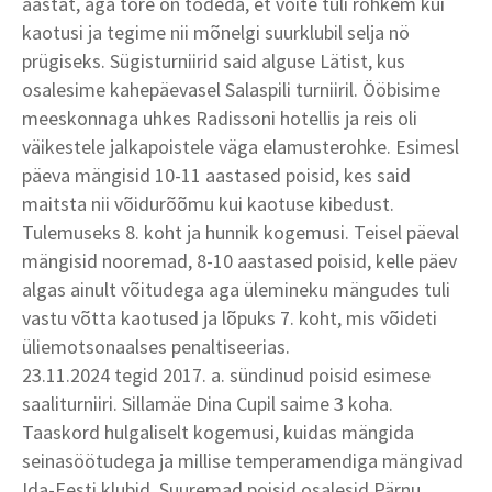
aastat, aga tore on tõdeda, et võite tuli rohkem kui
kaotusi ja tegime nii mõnelgi suurklubil selja nö
prügiseks. Sügisturniirid said alguse Lätist, kus
osalesime kahepäevasel Salaspili turniiril. Ööbisime
meeskonnaga uhkes Radissoni hotellis ja reis oli
väikestele jalkapoistele väga elamusterohke. Esimesl
päeva mängisid 10-11 aastased poisid, kes said
maitsta nii võidurõõmu kui kaotuse kibedust.
Tulemuseks 8. koht ja hunnik kogemusi. Teisel päeval
mängisid nooremad, 8-10 aastased poisid, kelle päev
algas ainult võitudega aga ülemineku mängudes tuli
vastu võtta kaotused ja lõpuks 7. koht, mis võideti
üliemotsonaalses penaltiseerias.
23.11.2024 tegid 2017. a. sündinud poisid esimese
saaliturniiri. Sillamäe Dina Cupil saime 3 koha.
Taaskord hulgaliselt kogemusi, kuidas mängida
seinasöötudega ja millise temperamendiga mängivad
Ida-Eesti klubid. Suuremad poisid osalesid Pärnu