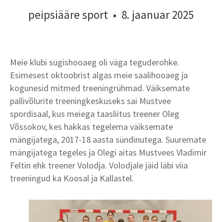
peipsiääre sport
•
8. jaanuar 2025
Meie klubi sügishooaeg oli väga teguderohke.
Esimesest oktoobrist algas meie saalihooaeg ja
kogunesid mitmed treeningrühmad. Väiksemate
pallivõlurite treeningkeskuseks sai Mustvee
spordisaal, kus meiega taasliitus treener Oleg
Võssokov, kes hakkas tegelema väiksemate
mängijatega, 2017-18 aasta sündinutega. Suuremate
mängijatega tegeles ja Olegi aitas Mustvees Vladimir
Feltin ehk treener Volodja. Volodjale jäid läbi viia
treeningud ka Koosal ja Kallastel.