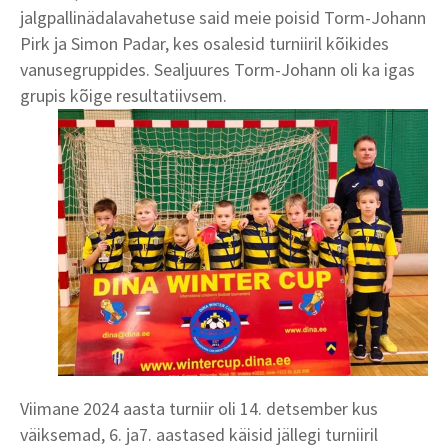
jalgpallinädalavahetuse said meie poisid Torm-Johann
Pirk ja Simon Padar, kes osalesid turniiril kõikides
vanusegruppides. Sealjuures Torm-Johann oli ka igas
grupis kõige resultatiivsem.
Viimane 2024 aasta turniir oli 14. detsember kus
väiksemad, 6. ja7. aastased käisid jällegi turniiril