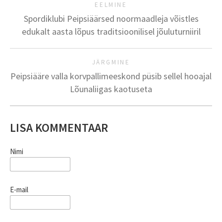
EELMINE
Spordiklubi Peipsiäärsed noormaadleja võistles
edukalt aasta lõpus traditsioonilisel jõuluturniiril
JÄRGMINE
Peipsiääre valla korvpallimeeskond püsib sellel hooajal
Lõunaliigas kaotuseta
LISA KOMMENTAAR
Nimi
E-mail