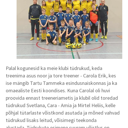
Palal kogunesid ka meie klubi tüdrukud, keda
treenima asus noor ja tore treener - Carola Erik, kes
ise mängib Tartu Tammeka esindusnaiskonnas ja ka
omaealiste Eesti koondises. Kuna Carolal oli huvi
proovida ennast treeneriametis ja klubil olid toredad
tüdrukud Svetlana, Cara - Amia ja Mirtel Heliis, kelle
põhjal tütarlaste võistkond asutada ja mõned vahvad
tüdrukud lisaks leitud, võisimegi teekonda
alustada. Tüdrukute esimene suurem võistlus on