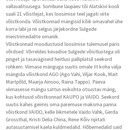
vallavalitsusega. Sombune laupäev tõi Alatskivi kooli
saali 21 võistlejat, kes loosimise teel jagati viite
võistkonda. Võistkonnad mängisid kõik omavahel ühe
korra läbi ja nii selgus järjekordne Sulgede
meistrimedalite omanik.
Võistkonnad moodustusid loosimise tulemusel päris
võrdsed. Võrreldes kevadise Sulgede võistlustega oli
pinget ja tasavägiseid heitlusi palliplatsil seekord
rohkem. Viimase mänguga suutis omale III koha välja
mängida võistkond AGO (Ago Vahi, Viljar Kook, Mait
Martpõld, Maarja Ainsoo, Raina Tappo). Päeva
viimasesse mängu sattus esikohta otsustav mäng,
kus kohtusid võistkonnad KAUPO ja VAIDO. Seekord
suutis kahes geimis oma paremuse maksma panna
võistkond VAIDO, kelle liikmetele Vaido Vähk, Gerda
Grossthal, Kristi Delia China, Rene Kõiv ripitati
autasustamisel kaela kuldmedalid. Hõbemedalid said