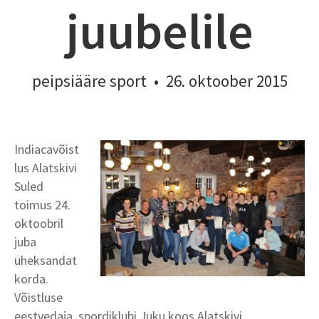
juubelile
peipsiääre sport
•
26. oktoober 2015
Indiacavõist
lus Alatskivi
Suled
toimus 24.
oktoobril
juba
üheksandat
korda.
Võistluse
eestvedaja spordiklubi Juku koos Alatskivi