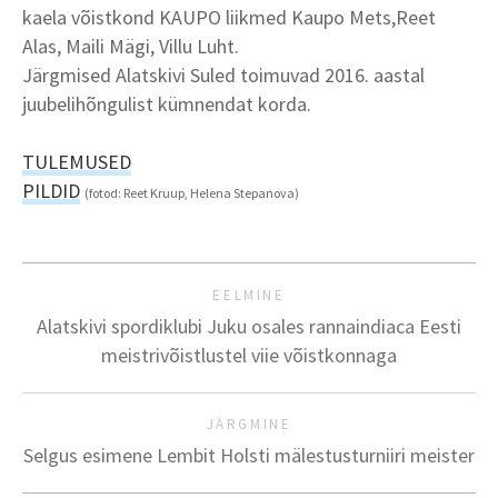
kaela võistkond KAUPO liikmed Kaupo Mets,Reet
Alas, Maili Mägi, Villu Luht.
Järgmised Alatskivi Suled toimuvad 2016. aastal
juubelihõngulist kümnendat korda.
TULEMUSED
PILDID
(fotod: Reet Kruup, Helena Stepanova)
EELMINE
Alatskivi spordiklubi Juku osales rannaindiaca Eesti
meistrivõistlustel viie võistkonnaga
JÄRGMINE
Selgus esimene Lembit Holsti mälestusturniiri meister