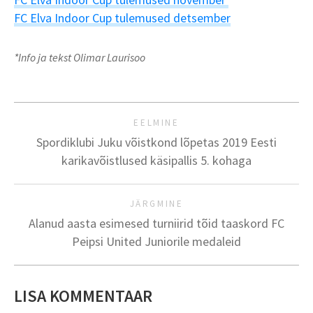
FC Elva Indoor Cup tulemused detsember
*Info ja tekst Olimar Laurisoo
EELMINE
Spordiklubi Juku võistkond lõpetas 2019 Eesti
karikavõistlused käsipallis 5. kohaga
JÄRGMINE
Alanud aasta esimesed turniirid tõid taaskord FC
Peipsi United Juniorile medaleid
LISA KOMMENTAAR