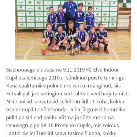
Sisehooaega alustasime 9.11.2019 FC Elva Indoor
Cupil osalemisega 2010.a. sündinud poiste turniiriga.
Kuna saaliturniire polnud me varem mänginud, siis
Futsali pall ja sisetingimused tahtsid veel harjutamist.
Meie poisid saavutasid sellel turniiril 11 koha, kokku
osales Cupil 12 võistkonda.
Juba järgmisel hommikul
pidid poisid end kokku võtma ja sõitsime sama
vanusegrupiga SK 10 Premium Cupile, mis toimus
Lähtel. Sellel Turniiril saavutasime 5 koha, kokku