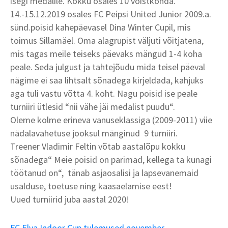
isegi medalile. Kokku osales 10 võistkonda.
14.-15.12.2019 osales FC Peipsi United Junior 2009.a.
sünd.poisid kahepäevasel Dina Winter Cupil, mis
toimus Sillamäel. Oma alagrupist väljuti võitjatena,
mis tagas meile teiseks päevaks mängud 1-4 koha
peale. Seda julgust ja tahtejõudu mida teisel päeval
nägime ei saa lihtsalt sõnadega kirjeldada, kahjuks
aga tuli vastu võtta 4. koht. Nagu poisid ise peale
turniiri ütlesid “nii vähe jäi medalist puudu“.
Oleme kolme erineva vanuseklassiga (2009-2011) viie
nädalavahetuse jooksul mänginud 9 turniiri.
Treener Vladimir Feltin võtab aastalõpu kokku
sõnadega“ Meie poisid on parimad, kellega ta kunagi
töötanud on“, tänab asjaosalisi ja lapsevanemaid
usalduse, toetuse ning kaasaelamise eest!
Uued turniirid juba aastal 2020!
FC Elva Indoor Cup tulemused november