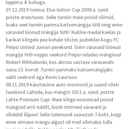
leppima 4. kohaga.
07.12.2019 toimus Elva Indoor Cup 2009.a. sünd.
poiste arvestuses. Selle turniiri meie poisid võitsid,
lisaks veel turniiri parima kaitsemängija tiitli ning enim
väravaid löönud mängija tiitli! Kuldne medal kaelas ja
karikat kõrgele pea kohale tõstes juubeldas kogu FC
Peipsi United Juniori perekond. Enim väravaid löönud
mängija tiitli noppis seekord Peipsi ridades mänginud
Robert Mihhalevski, kes alistas vastase väravavahi
suisa 13. korral. Turniiri parimaks kaitsemängijaks
valiti seekord aga Kevin Laurisoo.
08.11.2019 käivitasime auto mootorid ja suund võeti
taaskord Lähtele, kus mängiti 2011.a. sünd. poiste
Lähte Premium Cupi. Meie kõige nooremad poisid
mängisid eriti tublilt, löödi mitmeid väravaid ja
võideldi lõpuni! Selle tulemusel saavutati 7.koht, kuigi
enne viimase mängu algust oli meil võimalus tulla