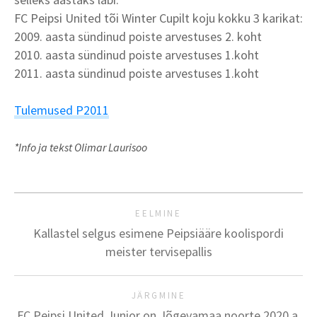
FC Peipsi United tõi Winter Cupilt koju kokku 3 karikat:
2009. aasta sündinud poiste arvestuses 2. koht
2010. aasta sündinud poiste arvestuses 1.koht
2011. aasta sündinud poiste arvestuses 1.koht
Tulemused P2011
*Info ja tekst Olimar Laurisoo
EELMINE
Kallastel selgus esimene Peipsiääre koolispordi
meister tervisepallis
JÄRGMINE
FC Peipsi United Junior on Jõgevamaa noorte 2020.a.