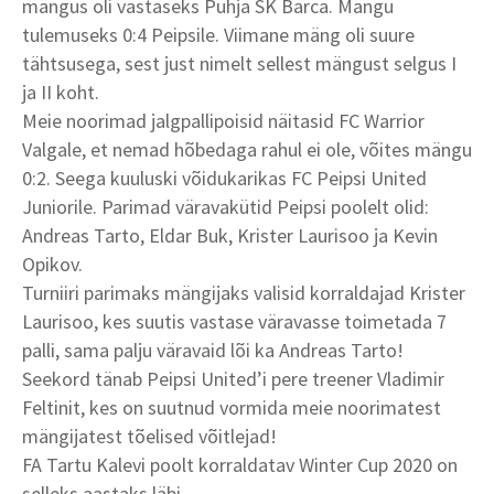
mängus oli vastaseks Puhja SK Barca. Mängu
tulemuseks 0:4 Peipsile. Viimane mäng oli suure
tähtsusega, sest just nimelt sellest mängust selgus I
ja II koht.
Meie noorimad jalgpallipoisid näitasid FC Warrior
Valgale, et nemad hõbedaga rahul ei ole, võites mängu
0:2. Seega kuuluski võidukarikas FC Peipsi United
Juniorile. Parimad väravakütid Peipsi poolelt olid:
Andreas Tarto, Eldar Buk, Krister Laurisoo ja Kevin
Opikov.
Turniiri parimaks mängijaks valisid korraldajad Krister
Laurisoo, kes suutis vastase väravasse toimetada 7
palli, sama palju väravaid lõi ka Andreas Tarto!
Seekord tänab Peipsi United’i pere treener Vladimir
Feltinit, kes on suutnud vormida meie noorimatest
mängijatest tõelised võitlejad!
FA Tartu Kalevi poolt korraldatav Winter Cup 2020 on
selleks aastaks läbi.