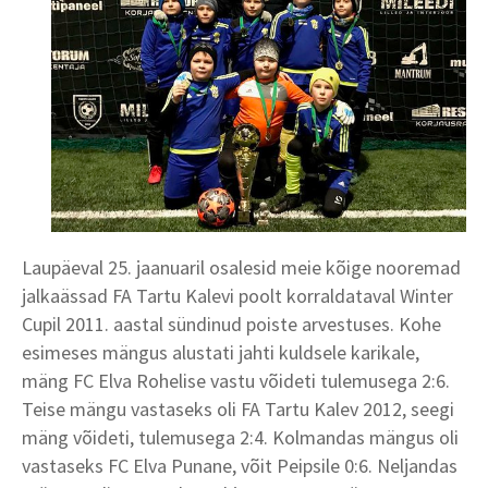
Laupäeval 25. jaanuaril osalesid meie kõige nooremad
jalkaässad FA Tartu Kalevi poolt korraldataval Winter
Cupil 2011. aastal sündinud poiste arvestuses. Kohe
esimeses mängus alustati jahti kuldsele karikale,
mäng FC Elva Rohelise vastu võideti tulemusega 2:6.
Teise mängu vastaseks oli FA Tartu Kalev 2012, seegi
mäng võideti, tulemusega 2:4. Kolmandas mängus oli
vastaseks FC Elva Punane, võit Peipsile 0:6. Neljandas