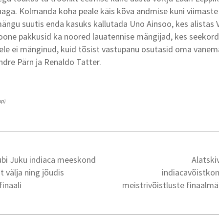
ohaga. Kolmanda koha peale käis kõva andmise kuni viimaste
ängu suutis enda kasuks kallutada Uno Ainsoo, kes alistas V
oone pakkusid ka noored lauatennise mängijad, kes seekord 
le ei mänginud, kuid tõsist vastupanu osutasid oma vanema
dre Pärn ja Renaldo Tatter.
up)
lubi Juku indiaca meeskond
Alatski
t välja ning jõudis
indiacavõistko
finaali
meistrivõistluste finaalm