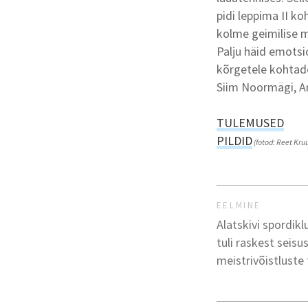
pidi leppima II k
kolme geimilise m
Palju häid emotsi
kõrgetele kohtade
Siim Noormägi, An
TULEMUSED
PILDID
(fotod: Reet Kru
EELMINE
Alatskivi spordik
tuli raskest seisus
meistrivõistluste 