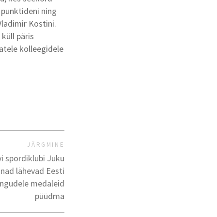
 punktideni ning
ladimir Kostini.
küll päris
tele kolleegidele
JÄRGMINE
vi spordiklubi Juku
nnad lähevad Eesti
ängudele medaleid
püüdma