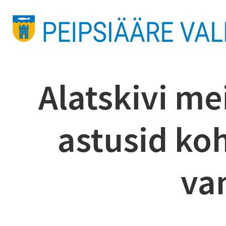
Alatskivi me
astusid ko
va