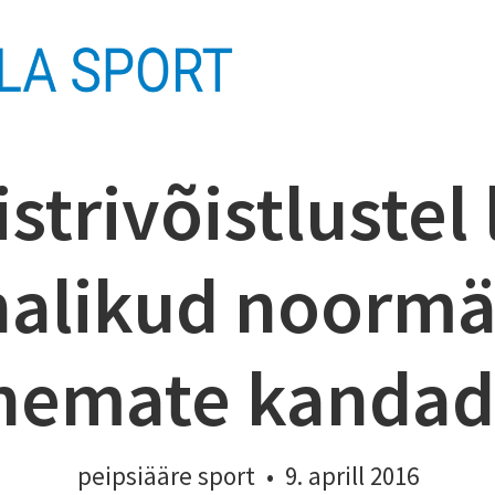
istrivõistlustel
halikud noormä
nemate kandad
peipsiääre sport
•
9. aprill 2016