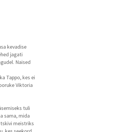
lusa kevadise
ehed jagati
ngudel. Naised
ika Tappo, kes ei
nooruke Viktoria
äsemiseks tuli
eha sama, mida
tskivi meistriks
ku, kes seekord