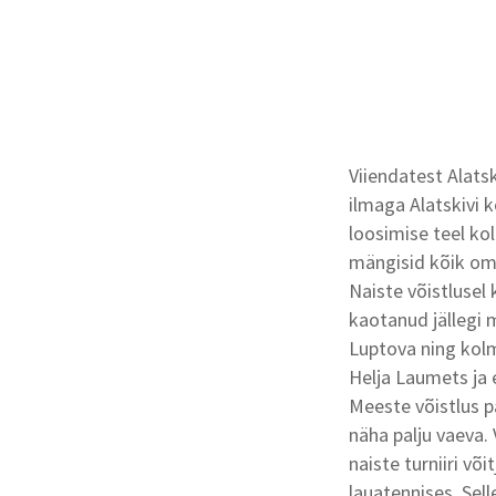
Viiendatest Alatski
ilmaga Alatskivi k
loosimise teel ko
mängisid kõik oma
Naiste võistlusel 
kaotanud jällegi m
Luptova ning kol
Helja Laumets ja e
Meeste võistlus p
näha palju vaeva.
naiste turniiri võ
lauatennises. Sel