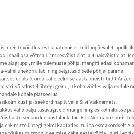
vi meistrivõistlustest lauatennises tuli laupäeval 9. aprillil i
ooli saali osa võtma 12 meesvõistlejat ja 4 naisvõistlejat. M
lme alagruppi, mille tulemuste põhjal mängiti edasi kohamä
-vahel ühekorra läbi ning selgitasid selle põhjal parima.
kaitses edukalt oma kahe eelmise aasta meistritiitlit Anžeel
eistri-võistlustel ühtegi geimi, II koha võitles välja endale 
mandale kohale platseerus
sikolmikust jäi seekord napilt välja Silvi Vaiknemets.
akkus väha palju tasavägiseid mänge ning esikolmikusse pä
 Võistluste seekordne uustulnuk Jan-Erik Nermann suutis t
itja ehk mitte ühtegi geimi kaotades, tuli ta esmakordselt Ala
lega tõukas ta troonilt eelmise kahe aasta võitja Lauri Leppi