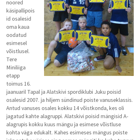
noored
käsipallipois
id osalesid
oma kaua
oodatud
esimesel
võistlusel.
Tere
Miniliiga
etapp
toimus 16.
jaanuaril Tapal ja Alatskivi spordiklubi Juku poisid
osalesid 2007. ja hiljem sündinud poiste vanuseklassis.
Antud vanuses osales kokku 14 võistkonda, kes oli
jagatud kahte alagruppi. Alatskivi poisid mängisid A-
alagrupis kokku kuus mängu ja esimese võistluse
kohta väga edukalt. Kahes esimeses mängus poiste