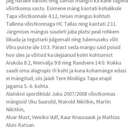
jalg natuke värises ning samas mängiti ka kahe tugeva
võistkonna vastu. Esimene mäng kaotati kohalikule
Tapa võistkonnale 4:12, teises mängus kohtuti
Tallinna võistkonnaga HC Tallas ning kaotati 2:11.
Järgmises mängus suudeti juba platsi peal rohkem
liikuda ja tegutseti julgemalt ning tulemuseks võit
Võru poiste üle 10:3. Pärast seda mängu said poisid
hoo üles ja võitsid ka ülejäänud kolm kohtumist
Aruküla 8:2, Merivälja 9:8 ning Randvere 14:0. Kokku
saadi oma alagrupis III koht ja kuna kohamänge edasi
ei mängitud, siis jäädi Tere Miniliiga Tapa etapil
jagama 5.-6. kohta.
Alatskivi spordiklubi Juku 2007/2008 võistkonnas
mängisid Uku Suursild, Mairold Nikitkin, Martin
Nikitkin,
Alvar Must, Venriko Vulf, Kaur Kruusaauk ja Mathias
Alois Katsan.