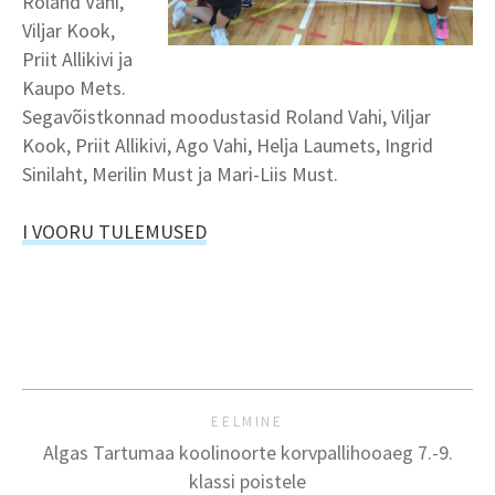
Roland Vahi,
Viljar Kook,
Priit Allikivi ja
Kaupo Mets.
Segavõistkonnad moodustasid Roland Vahi, Viljar
Kook, Priit Allikivi, Ago Vahi, Helja Laumets, Ingrid
Sinilaht, Merilin Must ja Mari-Liis Must.
I VOORU TULEMUSED
EELMINE
Algas Tartumaa koolinoorte korvpallihooaeg 7.-9.
klassi poistele