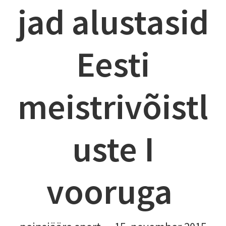
jad alustasid
Eesti
meistrivõistl
uste I
vooruga