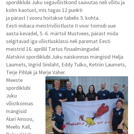
spordiklubi Juku segavõistkond saavutas neli võitu ja
kolm kaotust, mis tagas 12 punkti
ja pärast I vooru hoitakse tabelis 5. kohta.
Eesti indiaca meistrivõistluste II voor toimub uue
aasta kevadel, 5.-6. märtsil Mustvees, pärast mida
selgitavad iga võistlusklassi neli paremat Eesti
meistrid 16. aprillil Tartus finaalmängudel.
Alatskivi spordiklubi Juku naiskonnas mängisid Helja
Laumets, Ingrid Sinilaht, Eddy Tulko, Ketriin Laumets,
Terje Pihlak ja Merje Vaher.
Meeste
spordiklubi
Juku
võistkonnas
mängisid
Alari Ainsoo,
Meelis Kall,