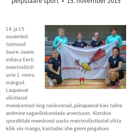
peipsiääre sport
•
15. november 2015
14. ja 15.
novembril
toimusid
Suure-Jaanis
indiaca Eesti
meistrivõistl
uste 1. vooru
mängud.
Laupäeval
võistlesid
meeskonnad ning naiskonnad, pühapäeval käis tuline
andmine segavõiskondade arvestuses. Alatskivi
spordiklubi meeskond suutis meistrivõistlustel võita
kõik viis mängu, kaotades ühe geimi pingelises