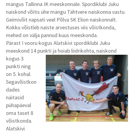
mängus Tallinna IK meeskonnale. Spordiklubi Juku
naiskond võitis ühe mängu Tähtvere naiskonna vastu.
Geimivõit napsati veel Põlva SK Elion naiskonnalt.
Kokku võistleb naiste arvestuses viis võistkonda,
mehed on välja pannud kuus meeskonda.
Pärast I vooru kogus Alatskivi spordiklubi Juku
meeskond 14 punkti ja hoiab liidrikohta, naiskond
kogus
3
punkti ning
on 5. kohal.
Segavõistkon
dades
näitasid
pühapäeval
oma taset 8
võistkonda.
Alatskivi