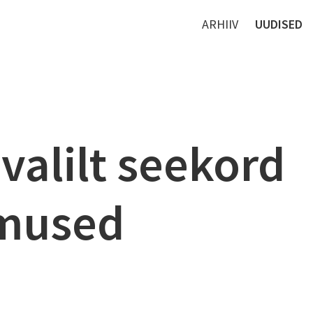
ARHIIV
UUDISED
ivalilt seekord
emused