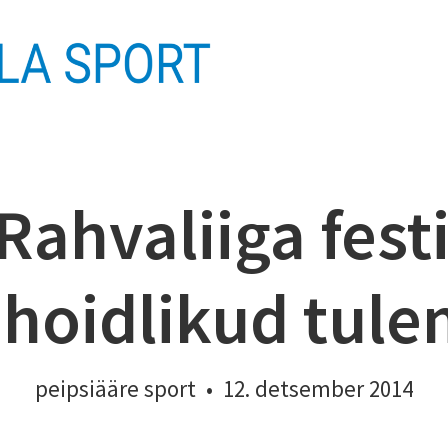
Rahvaliiga fest
ihoidlikud tul
peipsiääre sport
•
12. detsember 2014