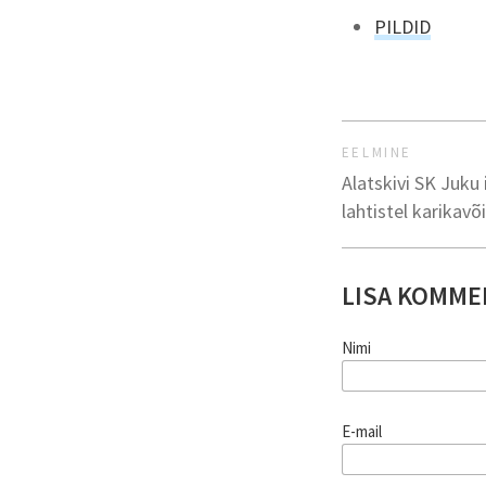
PILDID
EELMINE
Alatskivi SK Juku 
lahtistel karikavõ
LISA KOMME
Nimi
E-mail