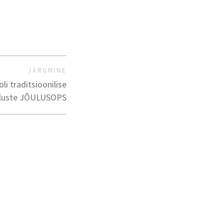
JÄRGMINE
li traditsioonilise
stluste JÕULUSOPS