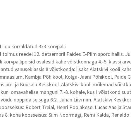
Liidu korraldatud 3x3 korvpalli
l toimus reedel 12. detsembril Paides E-Piim spordihallis. Juh
i korvpallipoisid osalesid kahe võistkonnaga 4.-5. klassi arv
 antud vanuseklassis 8 võistkonda: lisaks Alatskivi kooli kah
ümnaasium, Kambja Põhikool, Kolga-Jaani Põhikool, Paide
sium ja Kuusalu Keskkool. Alatskivi kooli mõlemad võistk
 kuni omavahelise mänguni 7.-8. kohale, kus I võistkond su
õidu noppida seisuga 6:2. Juhan Liivi nim. Alatskivi Keskkoo
koosseisus: Robert Treial, Henri Poolakese, Lucas Aas ja Stan
s 8. koha koosseisus: Siim Noormägi, Remi Kalda, Renaldo T