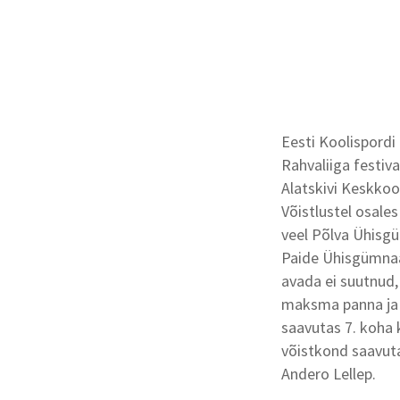
Eesti K
oolispordi 
Rahvaliiga festiva
Alatskivi Keskkool
Võistlustel osales
veel Põlva Ühisg
Paide Ühisgümnaa
avada ei suutnud,
maksma panna ja v
saavutas 7. koha 
võistkond saavuta
Andero Lellep.