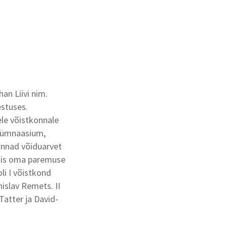
an Liivi nim.
estuses.
ele võistkonnale
 Gümnaasium,
onnad võiduarvet
utis oma paremuse
li I võistkond
islav Remets. II
atter ja David-