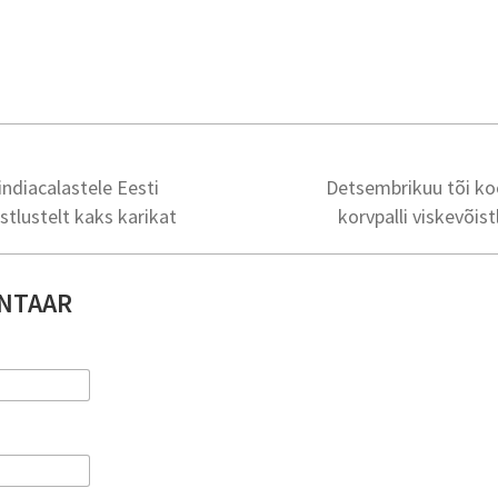
indiacalastele Eesti
Detsembrikuu tõi koo
istlustelt kaks karikat
korvpalli viskevõi
NTAAR