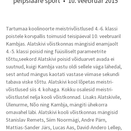
peipsiääre sport
•
10. veebruar 2015
Tartumaa koolinoorte meistrivõistlused 4.-6. klassi
poistele korvpallis toimusid teisipäeval 10. veebruaril
Kambjas. Alatskivi võistkonnas mängisid enamjaolt
4.-5. klassi poisid ning füüsiliselt parameetrite
tõttu,seekord Alatskivi poisid võiduarvet avada ei
suutnud, kuigi Kambja vastu oldi sellele väga lähedal,
sest antud mängus kaotati vastase viimase sekundi
tabava viske tõttu. Alatskivi kool lõpetas meistri-
võistlused siis 4. kohaga. Kokku osalesid meistri-
võistlustel nelja kooli võistkonnad. Lisaks Alatskivile,
Ülenurme, Nõo ning Kambja, mängiti ühekorra
omavahel läbi. Alatskivi kooli võistkonnas mängisid
Stanislav Remets, Siim Noormägi, Andre Pärn,
Mattias-Sander Järs, Lucas Aas, David-Andero Lellep,