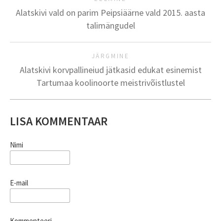
Alatskivi vald on parim Peipsiäärne vald 2015. aasta
talimängudel
JÄRGMINE
Alatskivi korvpallineiud jätkasid edukat esinemist
Tartumaa koolinoorte meistrivõistlustel
LISA KOMMENTAAR
Nimi
E-mail
Kommenteeri