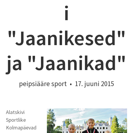
i
"Jaanikesed"
ja "Jaanikad"
peipsiääre sport
•
17. juuni 2015
Alatskivi
Sportlike
Kolmapäevad