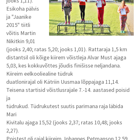
jooks 1,11).
Esikoha pälvis
ja "Jaanike
2015" tiitli
võitis Martin
Nikitkin 9,01
(jooks 2,40; ratas 5,20; jooks 1,01). Rattaraja 1,5 km
distantsil oli kõige kiirem võistleja Alvar Must ajaga
5,03, kes kokkuvõttes jõudis finišisse neljandana.
Kiireim eelkooliealine tüdruk
duatlonirajal oli Kätriin Uusmaa lõppajaga 11,14.
Teisena startisid võistlusrajale 7.-14. aastased poisid
ja
tüdrukud. Tüdrukutest suutis parimana raja läbida
Mari
Kivitalu ajaga 15,52 (jooks 2,37; ratas 10,48; jooks
2,27).
Poistest oli rajal kiireim Johannes Petmanson 12,59