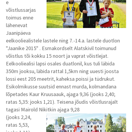
e
võistlussarjas
toimus enne
lähenevat
Jaanipäeva
eelkooliealistele lastele ning 7.-14.a. lastele duotlon
"Jaanike 2015" . Esmakordselt Alatskivil toimunud
võistlus tõi kokku 15 noort ja vaprat võistlejat.
Eelkooliealisi lapsi osales duatlonil, kus tuli läbida
350m jooksu, läbida rattal 1,5km ning uuesti joosta
lossi eest 205 meetrit, kaheksa poissi ja tüdrukut.
Esikolmikusse suutsid ennast murda, kolmandana
lõpetades Kaur Kruusaauk, ajaga 9,36 (jooks 2,40;
ratas 5,35: jooks 1,21). Teisena jõudis võistlusrajalt
tagasi Mairold Nikitkin ajaga 9,28
(jooks 2,24,
ratas 5,53,