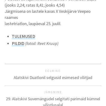
(jooks 2,24; ratas 8,41; jooks 4,54)
Järgmisena on lastele kavas X Veskijärve Veepeo
raames
lastetriatlon, laupäeval 25. juulil.
TULEMUSED
PILDID
(fotod: Reet Kruup)
EELMINE
Alatskivi Duatlonil selgusid esimesed võitjad
JÄRGMINE
29. Alatskivi Suvemängudel selgitati parimaid kümnel
võistlusalal