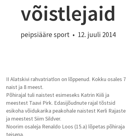
võistlejaid
peipsiääre sport
•
12. juuli 2014
II Alatskivi rahvatriatlon on lõppenud. Kokku osales 7
naist ja 8 meest.
Põhirajal tuli naistest esimeseks Katrin Kiili ja
meestest Taavi Pirk. Edasijõudnute rajal tõstsid
esikoha võidukarika peakohale naistest Kerli Rajaste
ja meestest Siim Sildver.
Noorim osaleja Renaldo Loos (15.a) lõpetas põhiraja
teisena.