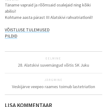
Täname vapraid ja rõõmsaid osalejaid ning kõiki
abilisi!
Kohtume aasta pärast III Alatskivi rahvatriatlonil!
VÕISTLUSE TULEMUSED
PILDID
EELMINE
28. Alatskivi suvemängud võitis SK Juku
JÄRGMINE
Veskijärve veepeo raames toimub lastetriatlon
LISA KOMMENTAAR