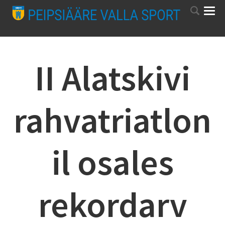
II Alatskivi
rahvatriatlon
il osales
rekordarv