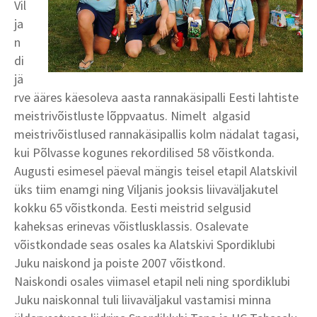
Vil
ja
n
di
jä
rve ääres käesoleva aasta rannakäsipalli Eesti lahtiste
meistrivõistluste lõppvaatus. Nimelt algasid
meistrivõistlused rannakäsipallis kolm nädalat tagasi,
kui Põlvasse kogunes rekordilised 58 võistkonda.
Augusti esimesel päeval mängis teisel etapil Alatskivil
üks tiim enamgi ning Viljanis jooksis liivaväljakutel
kokku 65 võistkonda. Eesti meistrid selgusid
kaheksas erinevas võistlusklassis. Osalevate
võistkondade seas osales ka Alatskivi Spordiklubi
Juku naiskond ja poiste 2007 võistkond.
Naiskondi osales viimasel etapil neli ning spordiklubi
Juku naiskonnal tuli liivaväljakul vastamisi minna