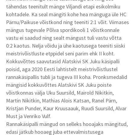
tähendas teenitult mänge Viljandi etapi esikolmiku
kohtadele. Ka seal mängiti kohe hea mänguga üle HC
Pärnu/Paikuse võistkond ning teeniti 2:1 võit. Viimases
mängus tugevale Põlva spordikooli 1 võistkonnale
vastu ei saadud ning sealt mängust tuli vastu võtta
0:2 kaotus. Nelja võidu ja ühe kaotusega teeniti siiski
meistrivõistluste etppidel seni parim ehk II koht.
Kokkuvõttes saavutasid Alatskivi SK Juku käsipalli
poisid, aga 2020 Eesti lahtistelt meistrivõistlustel
rannakäsipallis tubli ja tugeva III koha. Pronksmedalid
mängisid kokkuvõttes Alatskivi SK Juku poiste
võistkonnas välja Uku Suursild, Mairold Nikitkin,
Martin Nikitkin, Mathias Alois Katsan, Ranel Pärn,
Kristjan Punder, Kaur Kruusaauk, Ruudi Suursild, Alvar
Must ja Venriko Vulf.
Rannakäsipalli mängud on selleks hooajaks mängitud,
edasi jätkub hooaeg juba ettevalmistusega