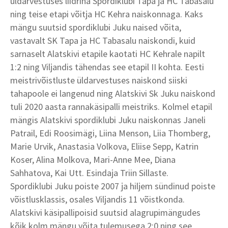
üldarvestuses liidrina Spordiklubi Tapa ja HC Tabasalu
ning teise etapi võitja HC Kehra naiskonnaga. Kaks
mängu suutsid spordiklubi Juku naised võita,
vastavalt SK Tapa ja HC Tabasalu naiskondi, kuid
sarnaselt Alatskivi etapile kaotati HC Kehrale napilt
1:2 ning Viljandis tähendas see etapil II kohta. Eesti
meistrivõistluste üldarvestuses naiskond siiski
tahapoole ei langenud ning Alatskivi Sk Juku naiskond
tuli 2020 aasta rannakäsipalli meistriks. Kolmel etapil
mängis Alatskivi spordiklubi Juku naiskonnas Janeli
Patrail, Edi Roosimägi, Liina Menson, Liia Thomberg,
Marie Urvik, Anastasia Volkova, Eliise Sepp, Katrin
Koser, Alina Molkova, Mari-Anne Mee, Diana
Sahhatova, Kai Utt. Esindaja Triin Sillaste.
Spordiklubi Juku poiste 2007 ja hiljem sündinud poiste
võistlusklassis, osales Viljandis 11 võistkonda.
Alatskivi käsipallipoisid suutsid alagrupimängudes
kõik kolm mängu võita tulemusega 2:0 ning see