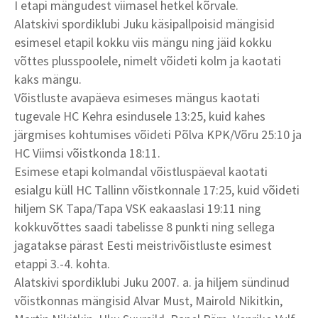
I etapi mängudest viimasel hetkel kõrvale.
Alatskivi spordiklubi Juku käsipallpoisid mängisid
esimesel etapil kokku viis mängu ning jäid kokku
võttes plusspoolele, nimelt võideti kolm ja kaotati
kaks mängu.
Võistluste avapäeva esimeses mängus kaotati
tugevale HC Kehra esindusele 13:25, kuid kahes
järgmises kohtumises võideti Põlva KPK/Võru 25:10 ja
HC Viimsi võistkonda 18:11.
Esimese etapi kolmandal võistluspäeval kaotati
esialgu küll HC Tallinn võistkonnale 17:25, kuid võideti
hiljem SK Tapa/Tapa VSK eakaaslasi 19:11 ning
kokkuvõttes saadi tabelisse 8 punkti ning sellega
jagatakse pärast Eesti meistrivõistluste esimest
etappi 3.-4. kohta.
Alatskivi spordiklubi Juku 2007. a. ja hiljem sündinud
võistkonnas mängisid Alvar Must, Mairold Nikitkin,