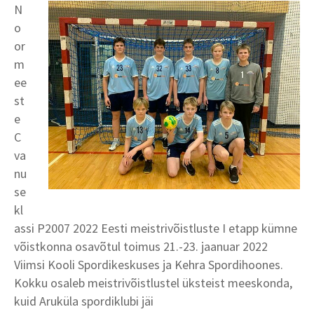
N
o
or
m
ee
st
e
C
va
nu
se
kl
assi P2007 2022 Eesti meistrivõistluste I etapp kümne
võistkonna osavõtul toimus 21.-23. jaanuar 2022
Viimsi Kooli Spordikeskuses ja Kehra Spordihoones.
Kokku osaleb meistrivõistlustel üksteist meeskonda,
kuid Aruküla spordiklubi jäi