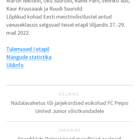
Martin Nikitkin, Uku Suursild, Ranel Pärn, Venriko Vulf,
Kaur Kruusaauk ja Ruudi Suursild.
Lõplikud kohad Eesti meistrivõistlustel antud
vanuseklassis selguvad teisel etapil Viljandis 27.-29.
mail 2022.
Tulemused I etapil
Mängude statistika
Üldinfo
EELMINE
Nädalavahetus tõi järjekordsed esikohad FC Peipsi
United Junior võistkondadele
JÄRGMINE
Spordiklubi Peipsiäärsed maadlejad osalesid