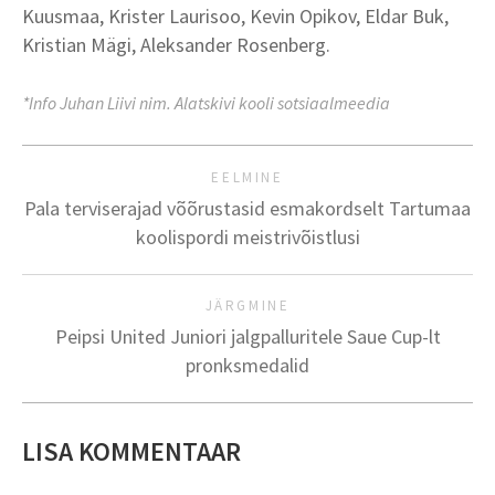
Kuusmaa, Krister Laurisoo, Kevin Opikov, Eldar Buk,
Kristian Mägi, Aleksander Rosenberg.
*Info Juhan Liivi nim. Alatskivi kooli sotsiaalmeedia
EELMINE
Pala terviserajad võõrustasid esmakordselt Tartumaa
koolispordi meistrivõistlusi
JÄRGMINE
Peipsi United Juniori jalgpalluritele Saue Cup-lt
pronksmedalid
LISA KOMMENTAAR