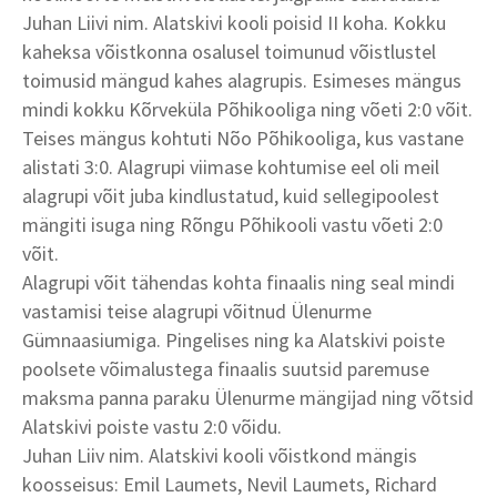
Juhan Liivi nim. Alatskivi kooli poisid II koha. Kokku
kaheksa võistkonna osalusel toimunud võistlustel
toimusid mängud kahes alagrupis. Esimeses mängus
mindi kokku Kõrveküla Põhikooliga ning võeti 2:0 võit.
Teises mängus kohtuti Nõo Põhikooliga, kus vastane
alistati 3:0. Alagrupi viimase kohtumise eel oli meil
alagrupi
võit juba kindlustatud, kuid sellegipoolest
mängiti isuga ning Rõngu Põhikooli vastu võeti 2:0
võit.
Alagrupi võit tähendas kohta finaalis ning seal mindi
vastamisi teise alagrupi võitnud Ülenurme
Gümnaasiumiga. Pingelises ning ka Alatskivi poiste
poolsete võimalustega finaalis suutsid paremuse
maksma panna paraku Ülenurme mängijad ning võtsid
Alatskivi poiste vastu 2:0 võidu.
Juhan Liiv nim. Alatskivi kooli võistkond mängis
koosseisus: Emil Laumets, Nevil Laumets, Richard