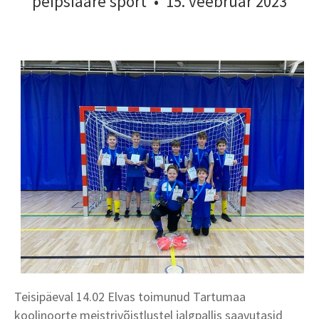
peipsiääre sport
•
15. veebruar 2023
Teisipäeval 14.02 Elvas toimunud Tartumaa
koolinoorte meistrivõistlustel jalgpallis saavutasid