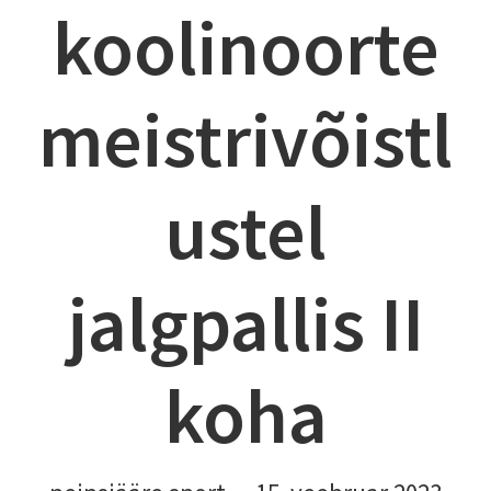
koolinoorte
meistrivõistl
ustel
jalgpallis II
koha