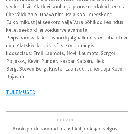
seekord siis Alatkivi koolile ja pronskmedaleid teenis
ühe võiduga A. Haava nim. Pala kooli meeskond.
Esikolmikust jäi seekord välja Vara põhikooli esindus,
kellel seekord jäi võiduarve avamata.
Peipsiääre valla koolispordi jalgpallimeister Juhan Liivi
nim. Alatskivi kooli 2. võistkond mängis
koosseisus:
Emil Laumets,
Nevil Laumets,
Sergei
Poljakov,
Kevin Punder,
Kaspar Katsan,
Heiki
Berg,
Steven Berg,
Krister Laurisoo.
Juhendaja Kevin
Rajasoo.
TULEMUSED
EELMINE
Koolispordi parimad maastikul jooksjad selgusid