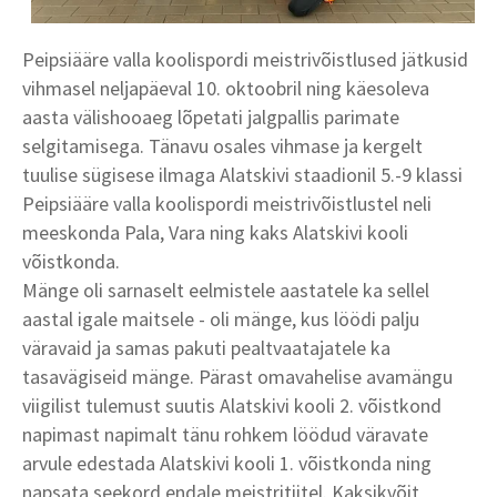
Peipsiääre valla koolispordi meistrivõistlused jätkusid
vihmasel neljapäeval 10. oktoobril ning käesoleva
aasta välishooaeg lõpetati jalgpallis parimate
selgitamisega. Tänavu osales vihmase ja kergelt
tuulise sügisese ilmaga Alatskivi staadionil 5.-9 klassi
Peipsiääre valla koolispordi meistrivõistlustel neli
meeskonda Pala, Vara ning kaks Alatskivi kooli
võistkonda.
Mänge oli sarnaselt eelmistele aastatele ka sellel
aastal igale maitsele - oli mänge, kus löödi palju
väravaid ja samas pakuti pealtvaatajatele ka
tasavägiseid mänge. Pärast omavahelise avamängu
viigilist tulemust suutis Alatskivi kooli 2. võistkond
napimast napimalt tänu rohkem löödud väravate
arvule edestada Alatskivi kooli 1. võistkonda ning
napsata seekord endale meistritiitel. Kaksikvõit