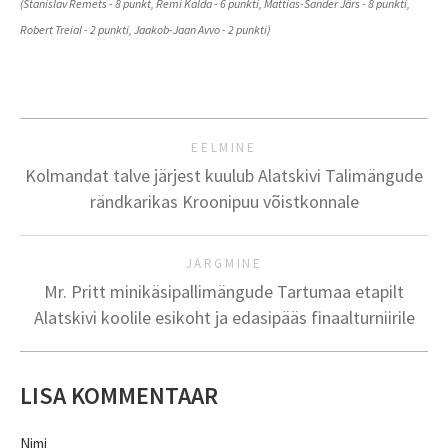
(Stanislav Remets - 8 punkt, Remi Kalda - 6 punkti, Mattias-Sander Järs - 8 punkti,
Robert Treial - 2 punkti, Jaakob-Jaan Avvo - 2 punkti)
EELMINE
Kolmandat talve järjest kuulub Alatskivi Talimängude
rändkarikas Kroonipuu võistkonnale
JÄRGMINE
Mr. Pritt minikäsipallimängude Tartumaa etapilt
Alatskivi koolile esikoht ja edasipääs finaalturniirile
LISA KOMMENTAAR
Nimi