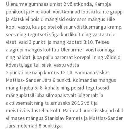
Ülenurme gümnaasiumist 2 võistkonda, Kambja
põhikool ja Hiie kool. Võistkonnad loositi kahte gruppi
ja Alatskivi poisid mängisid esimeses mängus Hiie
kooli vastu, kus poistel oli suur võistlusmängu kramp
sees ning tegutseti väga kartlikult ning vastastele
visati vaid 3 punkti ja mäng kaotati 3:10. Teises
alagrupi mängus kohtuti Ülenurme I võistkonnaga
ning näidati juba palju paremat korvpalli ning võideldi
kõvasti, aga tuli siiski vastu võtta
2 punktiline napp kaotus 12:14. Parimana viskas
Mattias- Sander Järs 6 punkti. Kolmandas mängus
mängiti juba 5.-6. kohale ning poisid tegutsesid
mänguplatsil juba silmapaistvalt julgemalt ja
aktiivsemalt ning tulemuseks 26:16 võit ja
meistrivõistlustel 5. koht. Parimad punktiviskajad olid
viimases mängus Stanislav Remets ja Mattias-Sander
Järs mõlemad 8 punktiga.