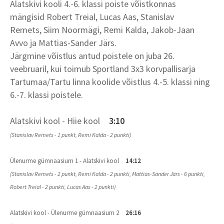
Alatskivi kooli 4.-6. klassi poiste võistkonnas
mängisid Robert Treial, Lucas Aas, Stanislav
Remets, Siim Noormägi, Remi Kalda, Jakob-Jaan
Avvo ja Mattias-Sander Järs.
Järgmine võistlus antud poistele on juba 26.
veebruaril, kui toimub Sportland 3x3 korvpallisarja
Tartumaa/Tartu linna koolide võistlus 4.-5. klassi ning
6.-7. klassi poistele.
Alatskivi kool - Hiie kool
3:10
(Stanislav Remets - 1 punkt, Remi Kalda - 2 punkti)
Ülenurme gümnaasium 1 - Alatskivi kool
14:12
(Stanislav Remets - 2 punkt, Remi Kalda - 2 punkti, Mattias-Sander Järs - 6 punkti,
Robert Treial - 2 punkti, Lucas Aas - 2 punkti)
Alatskivi kool - Ülenurme gümnaasium 2
26:16