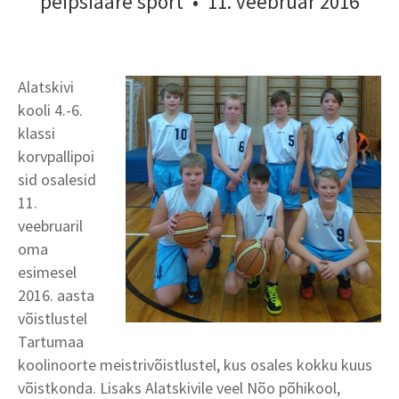
peipsiääre sport
•
11. veebruar 2016
Alatskivi
kooli 4.-6.
klassi
korvpallipoi
sid osalesid
11.
veebruaril
oma
esimesel
2016. aasta
võistlustel
Tartumaa
koolinoorte meistrivõistlustel, kus osales kokku kuus
võistkonda. Lisaks Alatskivile veel Nõo põhikool,