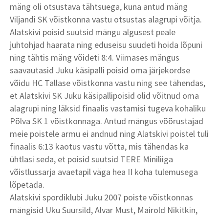
mäng oli otsustava tähtsuega, kuna antud mäng
Viljandi SK võistkonna vastu otsustas alagrupi võitja.
Alatskivi poisid suutsid mängu algusest peale
juhtohjad haarata ning eduseisu suudeti hoida lõpuni
ning tähtis mäng võideti 8:4. Viimases mängus
saavautasid Juku käsipalli poisid oma järjekordse
võidu HC Tallase võistkonna vastu ning see tähendas,
et Alatskivi SK Juku käsipallipoisid olid võitnud oma
alagrupi ning läksid finaalis vastamisi tugeva kohaliku
Põlva SK 1 võistkonnaga. Antud mängus võõrustajad
meie poistele armu ei andnud ning Alatskivi poistel tuli
finaalis 6:13 kaotus vastu võtta, mis tähendas ka
ühtlasi seda, et poisid suutsid TERE Miniliiga
võistlussarja avaetapil väga hea II koha tulemusega
lõpetada.
Alatskivi spordiklubi Juku 2007 poiste võistkonnas
mängisid Uku Suursild, Alvar Must, Mairold Nikitkin,