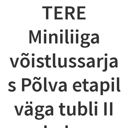
TERE
Miniliiga
võistlussarja
s Põlva etapil
väga tubli II