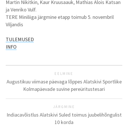
Martin Nikitkin, Kaur Kruusaauk, Mathias Alois Katsan
ja Venriko Vulf.
TERE Miniliiga järgmine etapp toimub 5. novembril
Viljandis
TULEMUSED
INFO
EELMINE
Augustikuu viimase päevaga lõppes Alatskivi Sportlike
Kolmapäevade suvine pereüritustesari
JÄRGMINE
Indiacavõistlus Alatskivi Suled toimus juubelihõngulist
10 korda