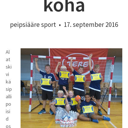
koha
peipsiääre sport
•
17. september 2016
Al
at
ski
vi
kä
sip
alli
po
isi
d
os