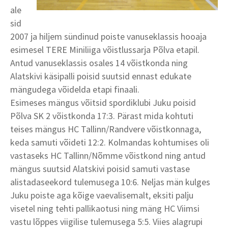
ale
sid
2007 ja hiljem sündinud poiste vanuseklassis hooaja
esimesel TERE Miniliiga võistlussarja Põlva etapil.
Antud vanuseklassis osales 14 võistkonda ning
Alatskivi käsipalli poisid suutsid ennast edukate
mängudega võidelda etapi finaali.
Esimeses mängus võitsid spordiklubi Juku poisid
Põlva SK 2 võistkonda 17:3. Pärast mida kohtuti
teises mängus HC Tallinn/Randvere võistkonnaga,
keda samuti võideti 12:2. Kolmandas kohtumises oli
vastaseks HC Tallinn/Nõmme võistkond ning antud
mängus suutsid Alatskivi poisid samuti vastase
alistadaseekord tulemusega 10:6. Neljas män kulges
Juku poiste aga kõige vaevalisemalt, eksiti palju
visetel ning tehti pallikaotusi ning mäng HC Viimsi
vastu lõppes viigilise tulemusega 5:5. Viies alagrupi