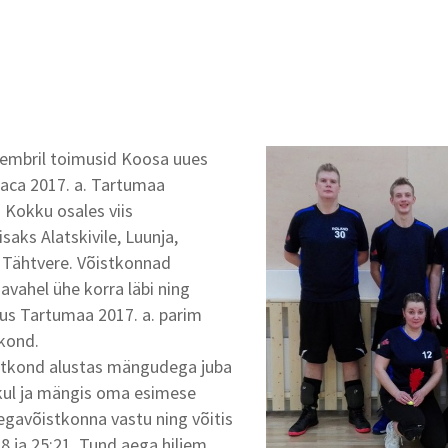
vembril toimusid Koosa uues
iaca 2017. a. Tartumaa
 Kokku osales viis
saks Alatskivile, Luunja,
 Tähtvere. Võistkonnad
vahel ühe korra läbi ning
us Tartumaa 2017. a. parim
kond.
istkond alustas mängudega juba
kul ja mängis oma esimese
gavõistkonna vastu ning võitis
18 ja 25:21. Tund aega hiljem