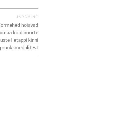
JÄRGMINE
inoormehed hoiavad
tumaa koolinoorte
uste I etappi kinni
pronksmedalitest