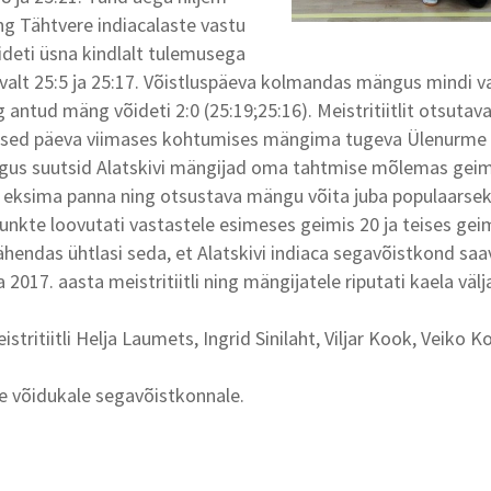
g Tähtvere indiacalaste vastu
deti üsna kindlalt tulemusega
avalt 25:5 ja 25:17. Võistluspäeva kolmandas mängus mindi v
 antud mäng võideti 2:0 (25:19;25:16). Meistritiitlit otsuta
alased päeva viimases kohtumises mängima tugeva Ülenurme
gus suutsid Alatskivi mängijad oma tahtmise mõlemas geimi
 eksima panna ning otsustava mängu võita juba populaarse
unkte loovutati vastastele esimeses geimis 20 ja teises gei
endas ühtlasi seda, et Alatskivi indiaca segavõistkond saa
017. aasta meistritiitli ning mängijatele riputati kaela väl
eistritiitli Helja Laumets, Ingrid Sinilaht, Viljar Kook, Veiko 
nne võidukale segavõistkonnale.