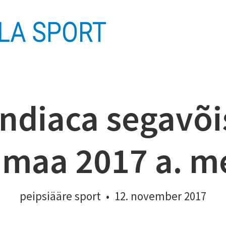
 indiaca segavõ
umaa 2017 a. me
peipsiääre sport
•
12. november 2017