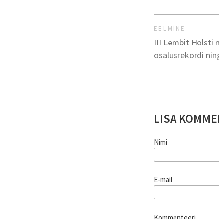
EELMINE
III Lembit Holsti 
osalusrekordi ning
LISA KOMME
Nimi
E-mail
Kommenteeri