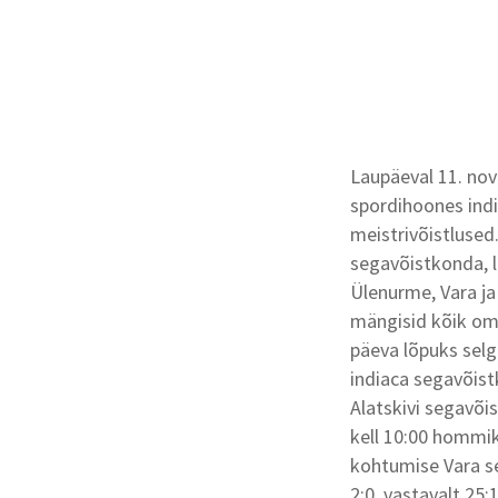
Laupäeval 11. no
spordihoones ind
meistrivõistlused.
segavõistkonda, li
Ülenurme, Vara ja
mängisid kõik oma
päeva lõpuks selg
indiaca segavõist
Alatskivi segavõ
kell 10:00 hommi
kohtumise Vara se
2:0, vastavalt 25: