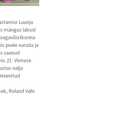
astamisi Luunja
vas mängus läksid
 segavõistkonna
s peale suruda ja
ks saanud
mis 21. Viimase
vutas nelja
jateenitud
Kook, Roland Vahi