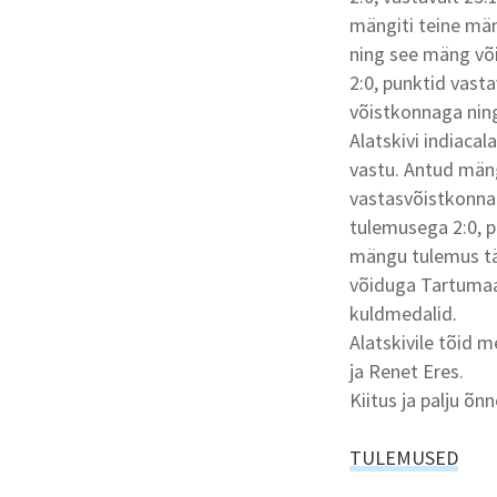
mängiti teine män
ning see mäng või
2:0, punktid vast
võistkonnaga ning
Alatskivi indiac
vastu. Antud män
vastasvõistkonna
tulemusega 2:0, p
mängu tulemus täh
võiduga Tartumaa 2
kuldmedalid.
Alatskivile tõid m
ja Renet Eres.
Kiitus ja palju õ
TULEMUSED