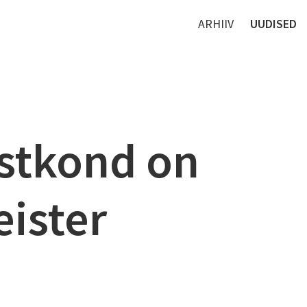
ARHIIV
UUDISED
istkond on
ister