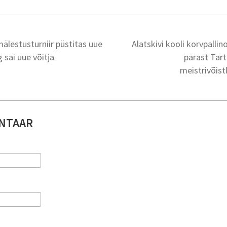
mälestusturniir püstitas uue
Alatskivi kooli korvpall
 sai uue võitja
pärast Tar
meistrivõistl
NTAAR